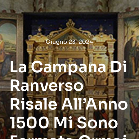
Salta
al
contenuto
Giugno 23, 2024
La Campana Di
Ranverso
Risale All’Anno
1500 Mi Sono