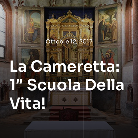
Salta
al
contenuto
Ottobre 12, 2017
La Cameretta:
1″ Scuola Della
Vita!