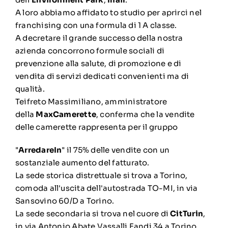
A loro abbiamo affidato to studio per aprirci nel
franchising con una formula di 1 A classe.
A decretare il grande successo della nostra
azienda concorrono formule sociali di
prevenzione alla salute, di promozione e di
vendita di servizi dedicati convenienti ma di
qualità.
Teifreto Massimiliano, amministratore
della
MaxCamerette
, conferma che la vendite
delle camerette rappresenta per il gruppo
"
ArredareIn
" il 75% delle vendite con un
sostanziale aumento del fatturato.
La sede storica distrettuale si trova a Torino,
comoda all'uscita dell'autostrada TO-MI, in via
Sansovino 60/D a Torino.
La sede secondaria si trova nel cuore di
CitTurin
,
in via Antonio Abate Vassalli Eandi 34 a Torino.