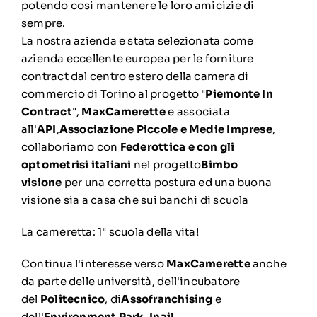
potendo cosi mantenere le loro amicizie di
sempre.
La nostra azienda e stata selezionata come
azienda eccellente europea per le forniture
contract dal centro estero della camera di
commercio di Torino al progetto "
Piemonte In
Contract
",
MaxCamerette
e associata
all'
API
,
Associazione Piccole e Medie Imprese
,
collaboriamo con
Federottica e con gli
optometrisi italiani
nel progetto
Bimbo
visione
per una corretta postura ed una buona
visione sia a casa che sui banchi di scuola
La cameretta: 1" scuola della vita!
Continua l'interesse verso
MaxCamerette
anche
da parte delle università, dell'incubatore
del
Politecnico
, di
Assofranchising
e
dell'
Environment Park
,
Inail
.