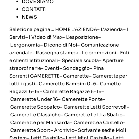
DOVE SIAMO
CONTATTI
NEWS
Seleziona pagina… HOME L'AZIENDA– L'azienda– I
Servizi– I Video di Max– L'esposizione–
L'ergonomia– Dicono di Noi– Comunicazione
aziendale– Rassegna stampa– Le promozioni– Enti
e clienti istituzionali– Speciale scuola– Aperture
straordinarie– Eventi– Sondaggio– Pina
Sorrenti CAMERETTE– Camerette– Camerette per
tutti i gusti– Camerette Bambini 0-6– Camette
Ragazzi 6-16– Camerette Ragazze 6-16–
Camerette Under 16– Camerette Ponte–
Camerette Soppalco– Camerette Letti Scorrevoli–
Camerette Classiche– Camerette Letti a Sbalzo–
Camerette per Mansarda– Camerettea Castello–
Camerette Sport– Archivio– Scrivanie sedie Moll
System– Letti Castello– Letti Mini Castello– Letti