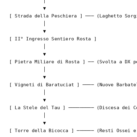
            │

            ▼

[ Strada della Peschiera ] ─── (Laghetto Sorgi
            │

            ▼

[ II° Ingresso Sentiero Rosta ]

            │

            ▼

[ Pietra Miliare di Rosta ] ── (Svolta a DX pe
            │

            ▼

[ Vigneti di Baratuciat ] ──── (Nuove Barbatel
            │

            ▼

[ La Stele del Tau ] ───────── (Discesa dei Co
            │

            ▼
