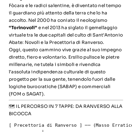
Fòcara e le radici salentine, è diventato nel tempo
il guardiano più attento della terra che lo ha
accolto. Nel 2000 ha coniato il neologismo
“Torinovoli”
e nel 2013 ha siglato il gemellaggio
virtuale tra le due capitali del culto di Sant’Antonio
Abate: Novoli e la Precettoria di Ranverso.
Oggi, questo cammino vive grazie al suo impegno
diretto, fiero e volontario. Ersilio pulisce le pietre
millenarie, ne tutela i simboli e rivendica
l’assoluta indipendenza culturale di questo
progetto per la sua gente, tenendolo fuori dalle
logiche burocratiche (SABAP) e commerciali
(FOM o SAGAT).
🗺️ IL PERCORSO IN 7 TAPPE: DA RANVERSO ALLA
BICOCCA
[ Precettoria di Ranverso ] ── (Masso Erratic