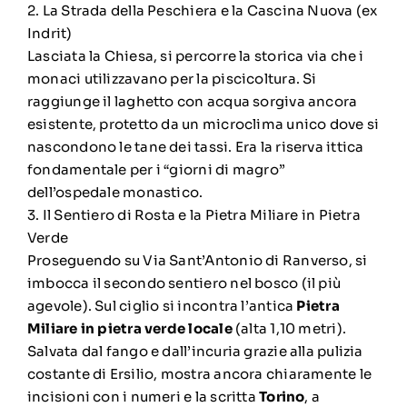
2. La Strada della Peschiera e la Cascina Nuova (ex
Indrit)
Lasciata la Chiesa, si percorre la storica via che i
monaci utilizzavano per la piscicoltura. Si
raggiunge il laghetto con acqua sorgiva ancora
esistente, protetto da un microclima unico dove si
nascondono le tane dei tassi. Era la riserva ittica
fondamentale per i “giorni di magro”
dell’ospedale monastico.
3. Il Sentiero di Rosta e la Pietra Miliare in Pietra
Verde
Proseguendo su Via Sant’Antonio di Ranverso, si
imbocca il secondo sentiero nel bosco (il più
agevole). Sul ciglio si incontra l’antica
Pietra
Miliare in pietra verde locale
(alta 1,10 metri).
Salvata dal fango e dall’incuria grazie alla pulizia
costante di Ersilio, mostra ancora chiaramente le
incisioni con i numeri e la scritta
Torino
, a