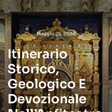
Salta
al
contenuto
Maggio 25, 2026
Itinerario
Storico,
Geologico E
Devozionale