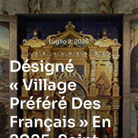
Salta
al
contenuto
Luglio 2, 2026
Désigné
« Village
Préféré Des
Français » En