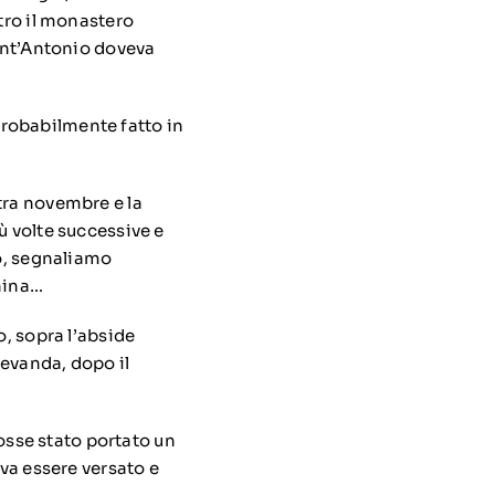
etro il monastero
Sant’Antonio doveva
 probabilmente fatto in
tra novembre e la
ù volte successive e
po, segnaliamo
anina…
o, sopra l’abside
bevanda, dopo il
fosse stato portato un
eva essere versato e