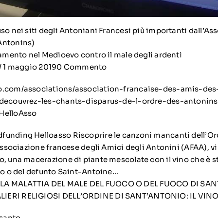
so nei siti degli Antoniani Francesi più importanti dall’A
Antonins)
tamento nel Medioevo contro il male degli ardenti
s / 1 maggio 20190 Commento
o.com/associations/association-francaise-des-amis-des
edecouvrez-les-chants-disparus-de-l-ordre-des-antonins
HelloAsso
funding Helloasso Riscoprire le canzoni mancanti dell’Or
’Associazione francese degli Amici degli Antonini (AFAA), vi 
, una macerazione di piante mescolate con il vino che è st
oco o del defunto Saint-Antoine…
LA MALATTIA DEL MALE DEL FUOCO O DEL FUOCO DI SA
LIERI RELIGIOSI DELL’ORDINE DI SANT’ANTONIO: IL VIN
 santo