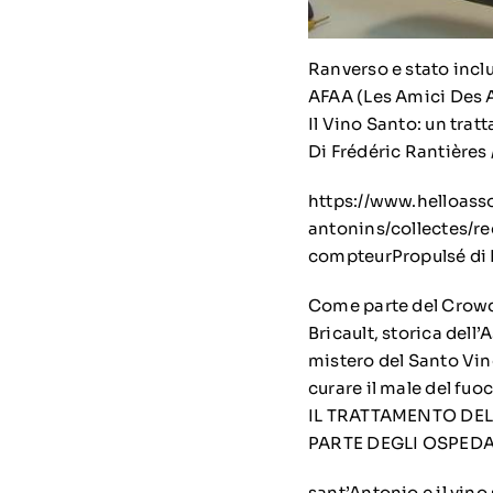
Ranverso e stato inclu
AFAA (Les Amici Des 
Il Vino Santo: un trat
Di Frédéric Rantière
https://www.helloass
antonins/collectes/r
compteurPropulsé di 
Come parte del Crowd
Bricault, storica dell
mistero del Santo Vino
curare il male del fu
IL TRATTAMENTO DEL
PARTE DEGLI OSPEDA
sant’Antonio e il vino