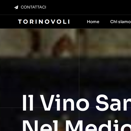
Salta
CONTATTACI
al
contenuto
Home
Chi siamo
Il Vino S
Nel Medio