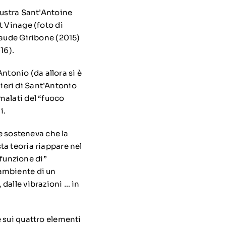
lustra Sant’Antoine
t Vinage (foto di
laude Giribone (2015)
16).
Antonio (da allora si è
lieri di Sant’Antonio
malati del “fuoco
i.
 e sosteneva che la
ta teoria riappare nel
funzione di”
’ambiente di un
, dalle vibrazioni … in
 sui quattro elementi