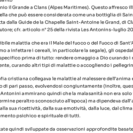
nio il Grande a Clans (Alpes Maritimes). Questo affresco il
ella che può essere considerata come una bottiglia di Sain
tta dalla Guide de la Chapelle Saint-Antoine le Grand, di C
tore; cfr. articolo n° 25 della rivista Les Antonins-luglio 20
ibile malattia che era il Male del fuoco o del Fuoco di Sant’
o a infettare i cereali, in particolare la segale), gli ospeda
specifico prima di tutto: rendere omaggio a Dio curando i 
nte, curando altri tipi di malattie o accogliendo i pellegrin
ofia cristiana collegava le malattie al malessere dell’anima
o di pari passo, evolvendosi congiuntamente (inoltre, ques
Antonini ammirano quindi che la malasanità non era solo 
ermine peraltro sconosciuto all’epoca) ma dipendeva dall
alla sua ricettività, dalla sua emotività, dalla luce, dal clima
amento psichico e spirituale di tutti.
state quindi sviluppate da osservazioni approfondite basate