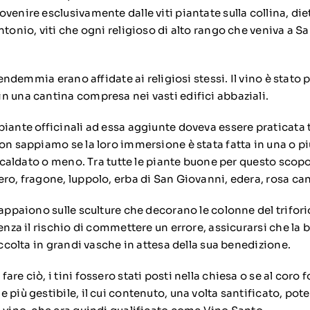
venire esclusivamente dalle viti piantate sulla collina, di
ntonio, viti che ogni religioso di alto rango che veniva a 
 vendemmia erano affidate ai religiosi stessi. Il vino è stato
n una cantina compresa nei vasti edifici abbaziali.
piante officinali ad essa aggiunte doveva essere praticata 
on sappiamo se la loro immersione è stata fatta in una o pi
riscaldato o meno. Tra tutte le piante buone per questo sco
ero, fragone, luppolo, erba di San Giovanni, edera, rosa c
 appaiono sulle sculture che decorano le colonne del trifori
senza il rischio di commettere un errore, assicurarsi che la 
raccolta in grandi vasche in attesa della sua benedizione.
are ciò, i tini fossero stati posti nella chiesa o se al coro 
 più gestibile, il cui contenuto, una volta santificato, pot