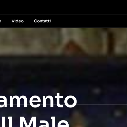
e
Video
Contatti
ttamento
Il Male