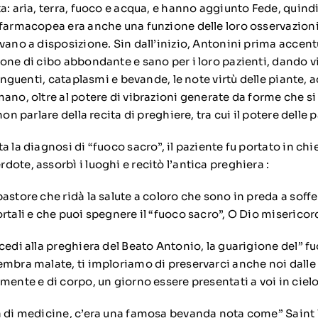
a: aria, terra, fuoco e acqua, e hanno aggiunto Fede, quind
 farmacopea era anche una funzione delle loro osservazioni
vano a disposizione. Sin dall’inizio, Antonini prima accent
one di cibo abbondante e sano per i loro pazienti, dando v
i unguenti, cataplasmi e bevande, le note virtù delle piante, 
ano, oltre al potere di vibrazioni generate da forme che si
non parlare della recita di preghiere, tra cui il potere delle p
a la diagnosi di “fuoco sacro”, il paziente fu portato in chi
ote, assorbì i luoghi e recitò l’antica preghiera :
astore che ridà la salute a coloro che sono in preda a soffer
rtali e che puoi spegnere il “fuoco sacro”, O Dio misericor
cedi alla preghiera del Beato Antonio, la guarigione del” fuo
embra malate, ti imploriamo di preservarci anche noi dalle
mente e di corpo, un giorno essere presentati a voi in cielo
a di medicine, c’era una famosa bevanda nota come” Saint 