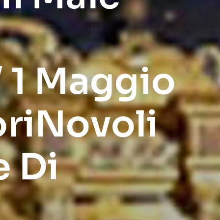
/ 1 Maggio
oriNovoli
e Di