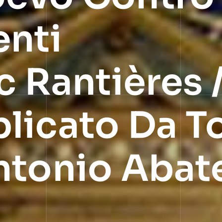
enti
c Rantières 
licato Da T
ntonio Abat