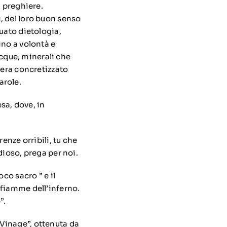
i preghiere.
, del loro buon senso
uato dietologia,
ino a volontà e
acque, minerali che
 era concretizzato
arole.
esa, dove, in
enze orribili, tu che
dioso, prega per noi.
co sacro ” e il
 fiamme dell’inferno.
”.
Vinage”, ottenuta da