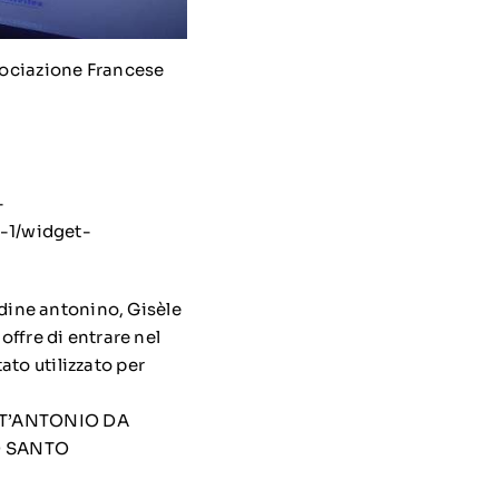
ssociazione Francese
-
-1/widget-
dine antonino, Gisèle
offre di entrare nel
ato utilizzato per
NT’ANTONIO DA
O SANTO