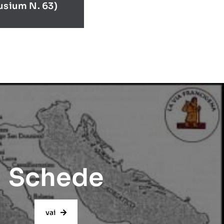
usium N. 63)
Schede
vai