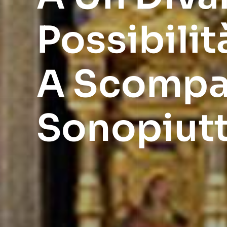
Possibilità
A Scompar
Sonopiutt