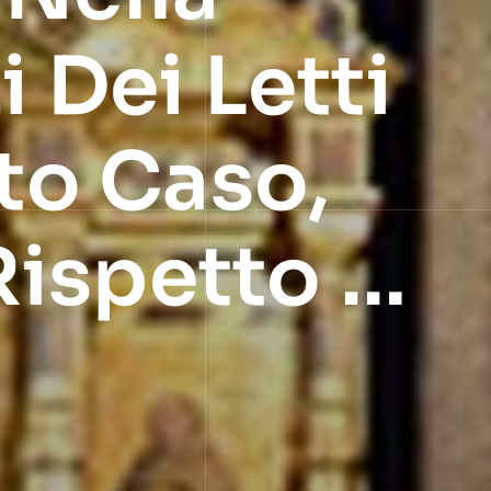
i Dei Letti
to Caso,
Rispetto …