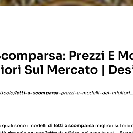
Scomparsa: Prezzi E M
iori Sul Mercato | De
icolo/
letti-a-scomparsa
-prezzi-e-modelli-dei-migliori…
e quali sono i modelli
di letti a scomparsa
migliori sul mer
dità
che
solo
un
vero
letto
da offrire, nel caso in cui … Il va