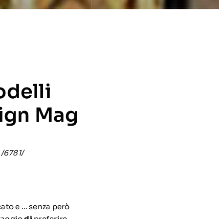
odelli
sign Mag
/6781/
cato e … senza però
ntaggio
di
preferire