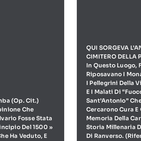
QUI SORGEVA L’A
CIMITERO DELLA 
In Questo Luogo, F
Riposavano I Mona
I Pellegrini Della 
E I Malati Di “Fuoc
mba (op. Cit.)
Sant’Antonio” Ch
pinione Che
Cercarono Cura E 
lvario Fosse Stata
Memoria Della Cari
rincipio Del 1500 »
Storia Millenaria 
Che Ha Veduto, E
Di Ranverso. (Rif