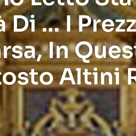
 Di … I Prezz
sa, In Ques
osto Altini 