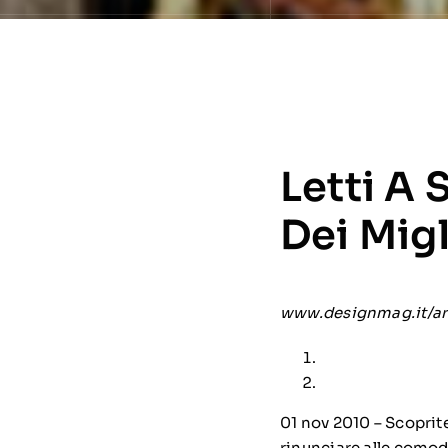
Letti A 
Dei Migl
www.designmag.it/art
01 nov 2010 – Scoprit
rinunciare alle como