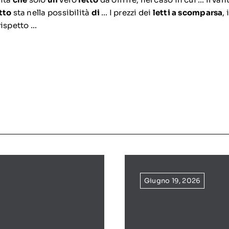
tto
sta nella possibilità
di
… I prezzi dei
letti a scomparsa
,
rispetto …
Giugno 19, 2026