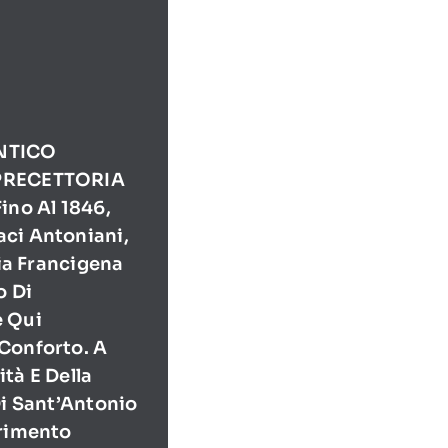
NTICO
PRECETTORIA
ino Al 1846,
ci Antoniani,
Via Francigena
o Di
e Qui
Conforto. A
tà E Della
Di Sant’Antonio
erimento