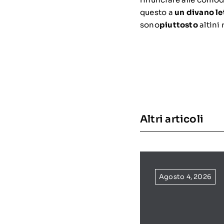
questo a
un divano le
sono
piuttosto
altini 
Altri articoli
Agosto 4, 2026