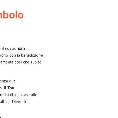
mbolo
san
e il nostro
roprio con la benedizione
ndamente così che subito
enza e la
o
Il Tau
.
re, lo disegnava sulle
atina). Diventò