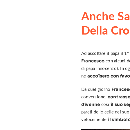
Anche Sa
Della Cro
Ad ascoltare il papa il 1
Francesco
con alcuni de
di papa Innocenzo). In o
accolsero con favo
ne
Frances
Da quel giorno
contrasse
conversione,
divenne
il suo s
così
pareti delle celle dei su
il simbol
velocemente