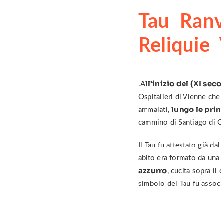
Tau Ranv
Reliquie
ll’inizio del (XI sec
.A
Ospitalieri di Vienne che
lungo le prin
ammalati,
cammino di Santiago di 
Il Tau fu attestato già d
abito era formato da una
azzurro
, cucita sopra i
simbolo del Tau fu associ