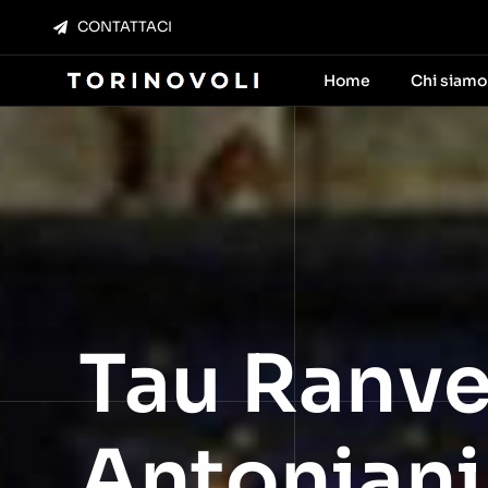
Salta
CONTATTACI
al
contenuto
Home
Chi siamo
Tau Ranve
Antoniani