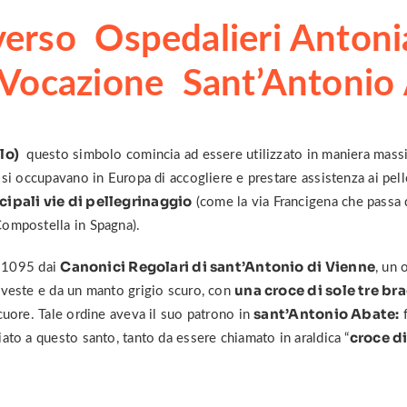
erso Ospedalieri Antoni
 Vocazione Sant’Antonio
olo)
questo simbolo comincia ad essere utilizzato in maniera massic
 si occupavano in Europa di accogliere e prestare assistenza ai pelle
cipali vie di pellegrinaggio
(come la via Francigena che passa da
Compostella in Spagna).
Canonici Regolari di sant’Antonio di Vienne
al 1095 dai
, un 
una croce di sole tre bra
 veste e da un manto grigio scuro, con
sant’Antonio Abate:
l cuore. Tale ordine aveva il suo patrono in
f
croce d
ato a questo santo, tanto da essere chiamato in araldica “