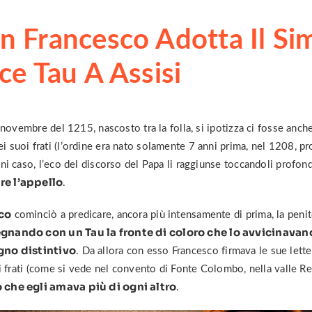
n Francesco Adotta Il Si
ce Tau A Assisi
° novembre del 1215, nascosto tra la folla, si ipotizza ci fosse anch
i suoi frati (l’ordine era nato solamente 7 anni prima, nel 1208, p
gni caso, l’eco del discorso del Papa li raggiunse toccandoli profo
re l’appello
.
co
cominciò a predicare, ancora più intensamente di prima, la penit
gnando con un Tau la fronte di coloro che lo avvicinavan
egno distintivo
. Da allora con esso Francesco firmava le sue lette
oi frati (come si vede nel convento di Fonte Colombo, nella valle Re
o che egli amava più di ogni altro
.