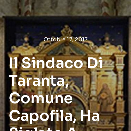
Salta
al
contenuto
Ottobre 17, 2017
Il Sindaco Di
Taranta,
Comune
Capofila, Ha