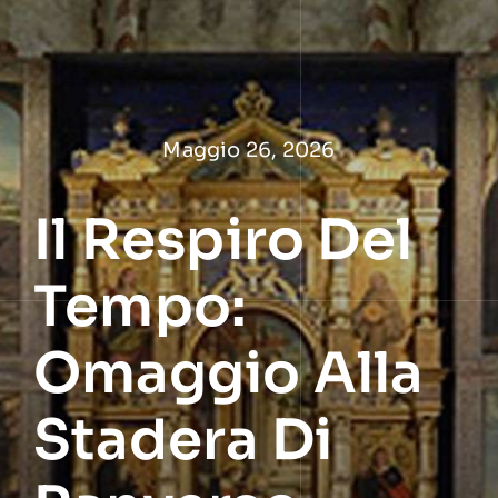
Salta
al
contenuto
Maggio 26, 2026
Il Respiro Del
Tempo:
Omaggio Alla
Stadera Di