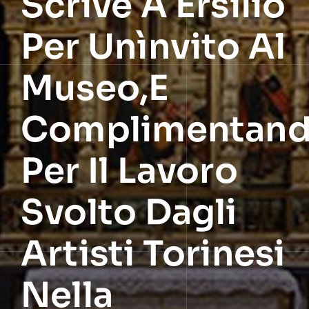
Scrive A Ersilio
Per Unìnvito Al
Museo,e
Complimentand
Per Il Lavoro
Svolto Dagli
Artisti Torinesi
Nella