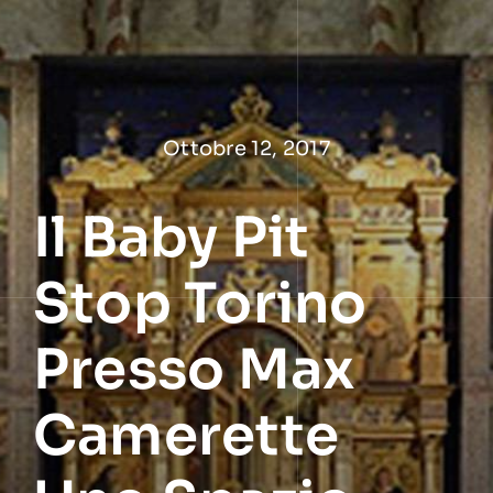
Salta
al
contenuto
Ottobre 12, 2017
Il Baby Pit
Stop Torino
Presso Max
Camerette