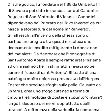
Di stile gotico, fu fondata nel 1188 da Umberto III
di Savoia e poi dato in concessione ai Canonici
Regolari di Sant’Antonio di Vienne. I Canonici
dipendevano dal Priorato del ‘Rivo Inverso’ da cui
nasce la storpiatura del nome in ‘Ranverso’.
Gli affreschi all’interno della chiesa sono di
particolare pregio e tra questi ne spicca uno
decisamente insolito raffigurante la donazione
dei maialetti. Da ricordare che l’iconografia di
Sant’Antonio Abate è sempre raffigurata insieme
ad un maialino che i frati infatti allevavano per
curare il ‘fuoco di sant’Antonio’. Si tratta di una
patologia molto dolorosa provocata dall’Herpes
Zoster che produce sfoghi sulla pelle. Causato da
un virus, crea uno sfogo cutaneo a forma di
cintura (l’etimologia di Zoster è appunto ‘cintura’)
lungo il decorso dei nervi, soprattutto quelli
toracici. A differenza della varicella, la comparsa