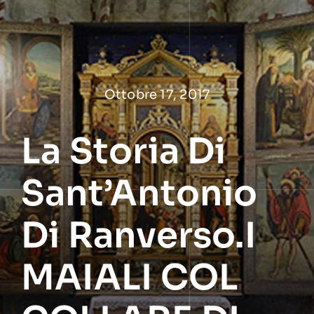
Salta
al
contenuto
Ottobre 17, 2017
La Storia Di
Sant’Antonio
Di Ranverso.I
MAIALI COL