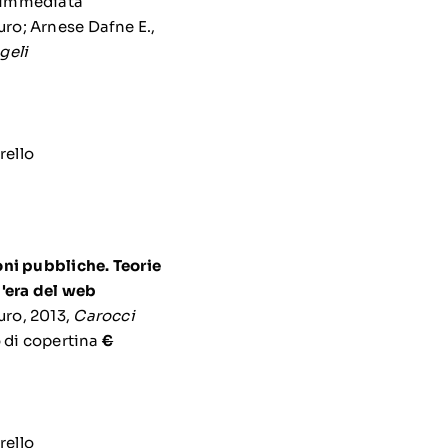
o; Arnese Dafne E.,
geli
oni pubbliche. Teorie
l'era del web
ro, 2013,
Carocci
 di copertina
€