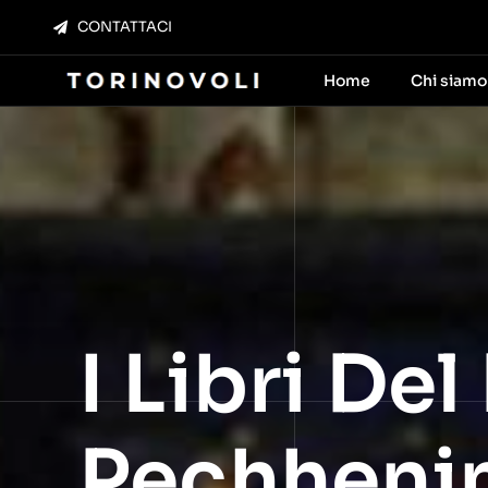
Salta
CONTATTACI
al
contenuto
Home
Chi siamo
I Libri De
Pechhenin