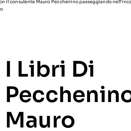
on il consulente Mauro Pecchenino passeggiando nell'inc
so
I Libri Di
Pecchenin
Mauro