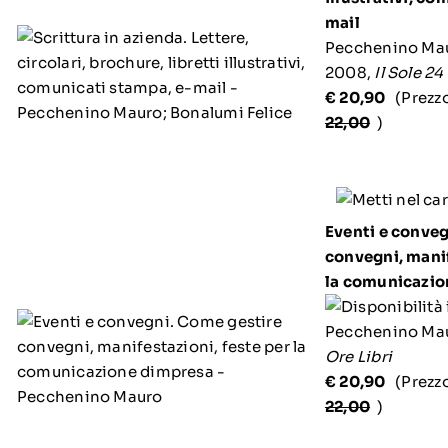
mail
Pecchenino Mau
2008,
Il Sole 24
€ 20,90
(Prezz
22,00
)
Eventi e conveg
convegni, manif
la comunicazio
Pecchenino Ma
Ore Libri
€ 20,90
(Prezz
22,00
)