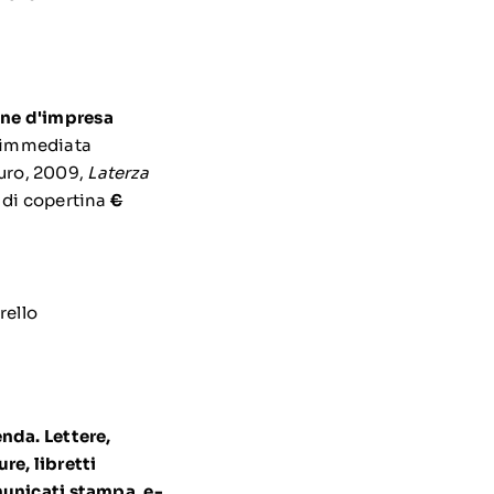
ne d'impresa
uro, 2009,
Laterza
 di copertina
€
enda. Lettere,
ure, libretti
omunicati stampa, e-