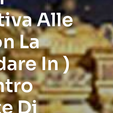
iva Alle
on La
are In )
ntro
e Di