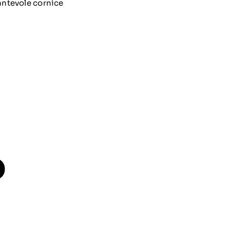
antevole cornice
o