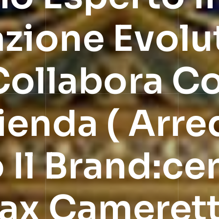
ione Evolut
Collabora C
enda ( Arred
Il Brand:ce
Max Camerett