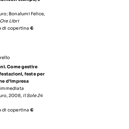
ro; Bonalumi Felice,
 Ore Libri
o di copertina
€
ni. Come gestire
estazioni, feste per
ne d'impresa
uro, 2008,
Il Sole 24
o di copertina
€