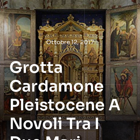
Salta
al
contenuto
Ottobre 12, 2017
Grotta
Cardamone
Pleistocene A
Novoli Tra I