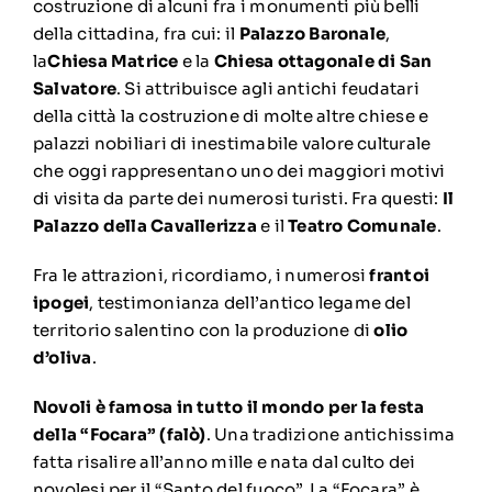
costruzione di alcuni fra i monumenti più belli
della cittadina, fra cui: il
Palazzo Baronale
,
la
Chiesa Matrice
e la
Chiesa ottagonale di San
Salvatore
. Si attribuisce agli antichi feudatari
della città la costruzione di molte altre chiese e
palazzi nobiliari di inestimabile valore culturale
che oggi rappresentano uno dei maggiori motivi
di visita da parte dei numerosi turisti. Fra questi:
Il
Palazzo della Cavallerizza
e il
Teatro Comunale
.
Fra le attrazioni, ricordiamo, i numerosi
frantoi
ipogei
, testimonianza dell’antico legame del
territorio salentino con la produzione di
olio
d’oliva
.
Novoli è famosa in tutto il mondo per la festa
della “Focara” (falò)
. Una tradizione antichissima
fatta risalire all’anno mille e nata dal culto dei
novolesi per il “Santo del fuoco”. La “Focara” è