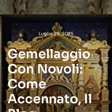
Salta
al
contenuto
Luglio 28, 2025
Gemellaggio
Con Novoli:
Come
Accennato, Il