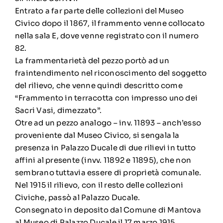
Entrato a far parte delle collezioni del Museo
Civico dopo il 1867, il frammento venne collocato
nella sala E, dove venne registrato con il numero
82.
La frammentarietà del pezzo portò ad un
fraintendimento nel riconoscimento del soggetto
del rilievo, che venne quindi descritto come
“Frammento in terracotta con impresso uno dei
Sacri Vasi, dimezzato”.
Otre ad un pezzo analogo – inv. 11893 – anch’esso
proveniente dal Museo Civico, si sengala la
presenza in Palazzo Ducale di due rilievi in tutto
affini al presente (invv. 11892 e 11895), che non
sembrano tuttavia essere di proprietà comunale.
Nel 1915 il rilievo, con il resto delle collezioni
Civiche, passò al Palazzo Ducale.
Consegnato in deposito dal Comune di Mantova
al Museo di Palazzo Ducale il 17 marzo 1915.