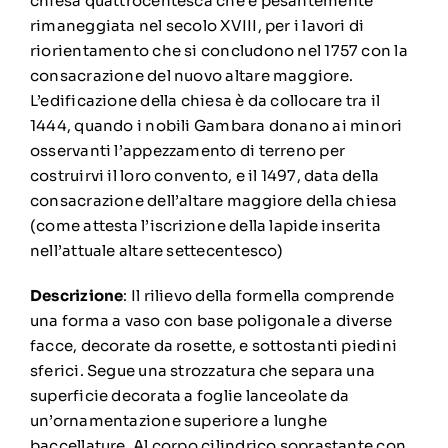
chiesa quattrocentesca che è pesantemente
rimaneggiata nel secolo XVIII, per i lavori di
riorientamento che si concludono nel 1757 con la
consacrazione del nuovo altare maggiore.
L’edificazione della chiesa è da collocare tra il
1444, quando i nobili Gambara donano ai minori
osservanti l’appezzamento di terreno per
costruirvi il loro convento, e il 1497, data della
consacrazione dell’altare maggiore della chiesa
(come attesta l’iscrizione della lapide inserita
nell’attuale altare settecentesco)
Descrizione
: Il rilievo della formella comprende
una forma a vaso con base poligonale a diverse
facce, decorate da rosette, e sottostanti piedini
sferici. Segue una strozzatura che separa una
superficie decorata a foglie lanceolate da
un’ornamentazione superiore a lunghe
baccellature. Al corpo cilindrico soprastante con