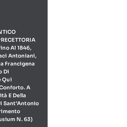
NTICO
PRECETTORIA
ino Al 1846,
ci Antoniani,
Via Francigena
o Di
e Qui
Conforto. A
tà E Della
Di Sant’Antonio
erimento
usium N. 63)