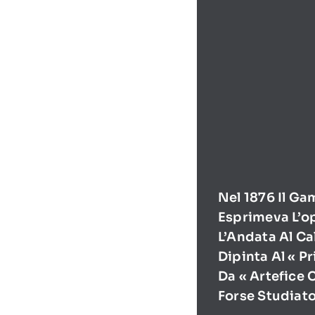
Nel 1876 Il Ga
Esprimeva L’o
L’Andata Al Ca
Dipinta Al « P
Da « Artefice 
Forse Studiat