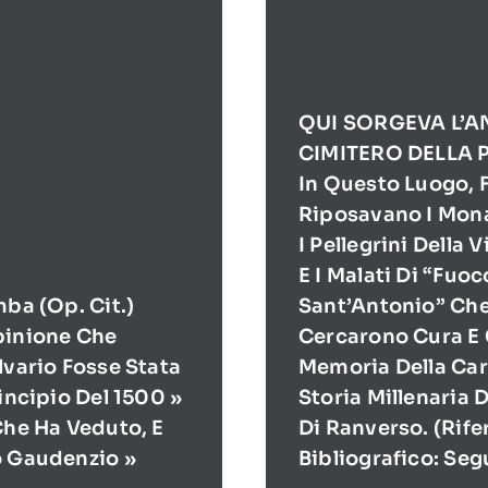
QUI SORGEVA L’A
CIMITERO DELLA 
In Questo Luogo, F
Riposavano I Mona
I Pellegrini Della 
E I Malati Di “Fuoc
mba (op. Cit.)
Sant’Antonio” Ch
pinione Che
Cercarono Cura E 
lvario Fosse Stata
Memoria Della Cari
rincipio Del 1500 »
Storia Millenaria 
Che Ha Veduto, E
Di Ranverso. (Rif
o Gaudenzio »
Bibliografico: Seg