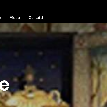
e
Video
Contatti
e