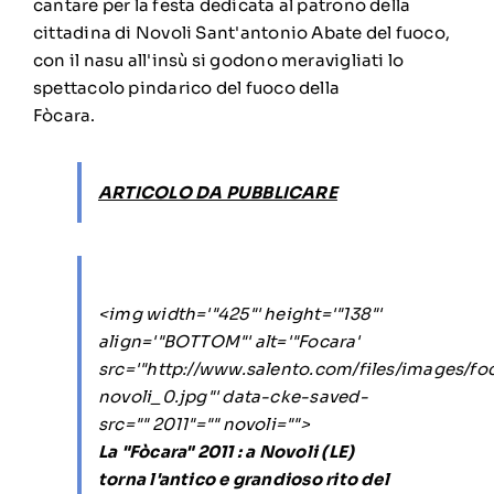
cantare per la festa dedicata al patrono della
cittadina di Novoli Sant'antonio Abate del fuoco,
con il nasu all'insù si godono meravigliati lo
spettacolo pindarico del fuoco della
Fòcara.
ARTICOLO DA PUBBLICARE
<img width='"425"' height='"138"'
align='"BOTTOM"' alt='"Focara'
src='"http://www.salento.com/files/images/fo
novoli_0.jpg"' data-cke-saved-
src="" 2011"="" novoli="">
La "Fòcara" 2011 : a Novoli (LE)
torna l'antico e grandioso rito del