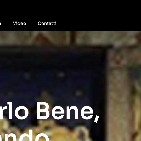
e
Video
Contatti
rlo Bene,
Dando