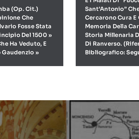
E I Malati Di “Fuoc
mba (op. Cit.)
Sant’Antonio” Ch
pinione Che
Cercarono Cura E 
lvario Fosse Stata
Memoria Della Cari
rincipio Del 1500 »
Storia Millenaria 
Che Ha Veduto, E
Di Ranverso. (Rif
o Gaudenzio »
Bibliografico: Seg