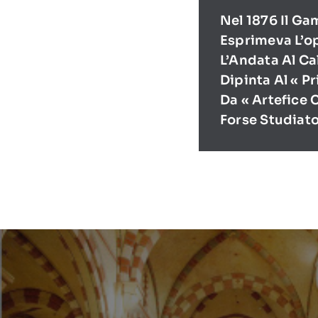
Nel 1876 Il Ga
Esprimeva L’o
L’Andata Al Ca
Dipinta Al « P
Da « Artefice 
Forse Studiat