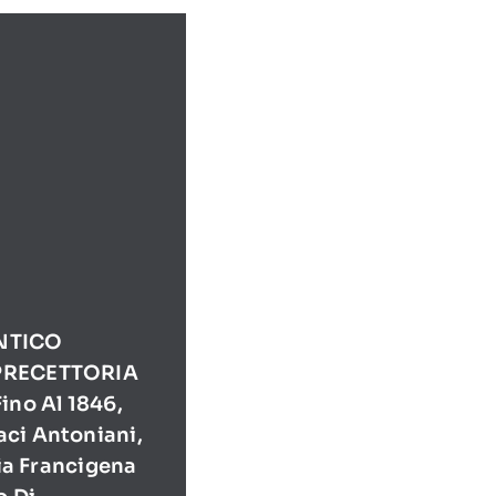
NTICO
PRECETTORIA
ino Al 1846,
ci Antoniani,
Via Francigena