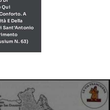
o Di
e Qui
Conforto. A
tà E Della
Di Sant’Antonio
erimento
usium N. 63)