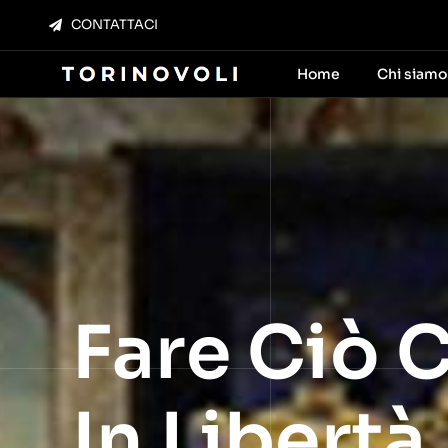
Salta
CONTATTACI
al
contenuto
Home
Chi siamo
Fare Ciò C
In Libertà