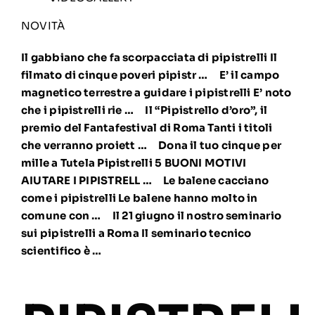
NOVITÀ
Il gabbiano che fa scorpacciata di pipistrelli
Il
filmato di cinque poveri pipistr …
E’ il campo
magnetico terrestre a guidare i pipistrelli
E’ noto
che i pipistrelli rie …
Il “Pipistrello d’oro”, il
premio del Fantafestival di Roma
Tanti i titoli
che verranno proiett …
Dona il tuo cinque per
mille a Tutela Pipistrelli
5 BUONI MOTIVI
AIUTARE I PIPISTRELL …
Le balene cacciano
come i pipistrelli
Le balene hanno molto in
comune con …
Il 21 giugno il nostro seminario
sui pipistrelli a Roma
Il seminario tecnico
scientifico è …