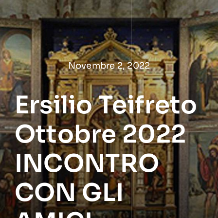
Salta
al
contenuto
Novembre 2, 2022
Ersilio Teifreto
Ottobre 2022
INCONTRO
CON GLI