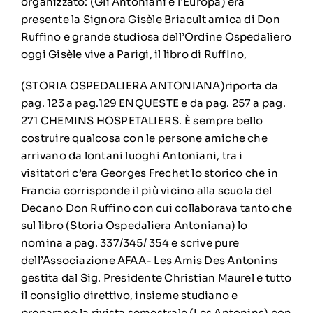
organizzato: (Gli Antoniani e l’Europa) era
presente la Signora Gisèle Briacult amica di Don
Ruffino e grande studiosa dell’Ordine Ospedaliero
oggi Gisèle vive a Parigi, il libro di RuffIno,
(STORIA OSPEDALIERA ANTONIANA)riporta da
pag. 123 a pag.129 ENQUESTE e da pag. 257 a pag.
271 CHEMINS HOSPETALIERS. È sempre bello
costruire qualcosa con le persone amiche che
arrivano da lontani luoghi Antoniani, tra i
visitatori c’era Georges Frechet lo storico che in
Francia corrisponde il più vicino alla scuola del
Decano Don Ruffino con cui collaborava tanto che
sul libro (Storia Ospedaliera Antoniana) lo
nomina a pag. 337/345/ 354 e scrive pure
dell’Associazione AFAA- Les Amis Des Antonins
gestita dal Sig. Presidente Christian Maurel e tutto
il consiglio direttivo, insieme studiano e
preparano la rivista semestrale (Les Antonins) con