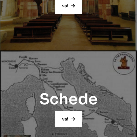
vai
Schede
vai