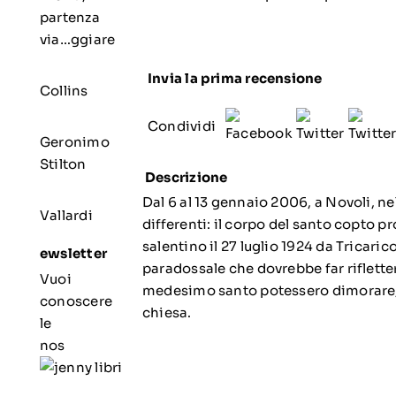
partenza
via…ggiare
Invia la prima recensione
Collins
Condividi
Geronimo
Stilton
Descrizione
Dal 6 al 13 gennaio 2006, a Novoli, 
Vallardi
differenti: il corpo del santo copto 
salentino il 27 luglio 1924 da Tricari
ewsletter
paradossale che dovrebbe far riflettere
Vuoi
medesimo santo potessero dimorare, a
conoscere
chiesa.
le
nos