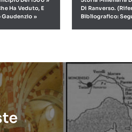
rincipio Del 1500 »
Storia Millenaria 
Che Ha Veduto, E
Di Ranverso. (Rif
o Gaudenzio »
Bibliografico: Seg
ste