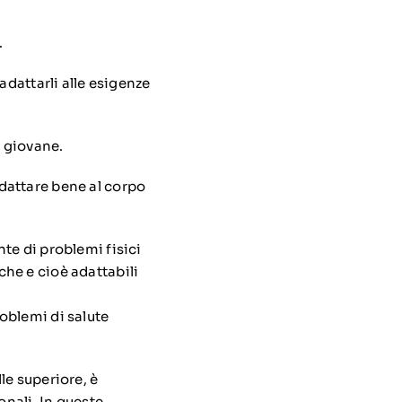
.
adattarli alle esigenze
e giovane.
dattare bene al corpo
nte di
problemi fisici
he e cioè adattabili
oblemi di salute
le superiore, è
onali. In queste