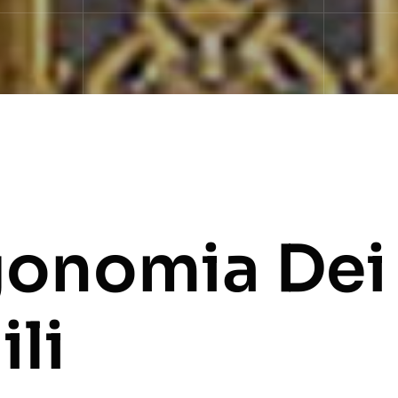
gonomia Dei
li