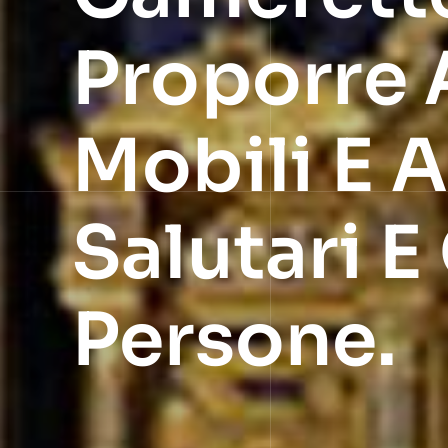
Proporre A
Mobili E 
Salutari E
Persone.