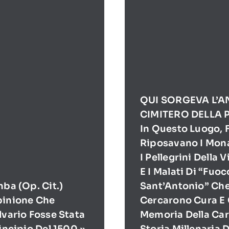
QUI SORGEVA L’A
CIMITERO DELLA 
In Questo Luogo, F
Riposavano I Mona
I Pellegrini Della 
E I Malati Di “Fuoc
mba (op. Cit.)
Sant’Antonio” Ch
pinione Che
Cercarono Cura E 
lvario Fosse Stata
Memoria Della Cari