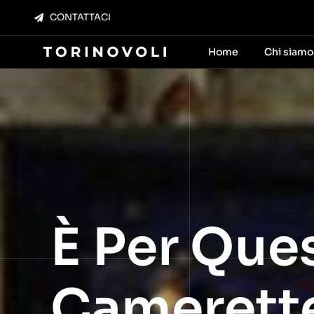
Salta
CONTATTACI
al
contenuto
Home
Chi siamo
È Per Que
Camerette