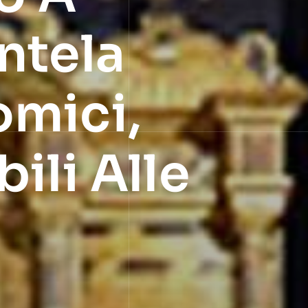
ntela
omici,
ili Alle