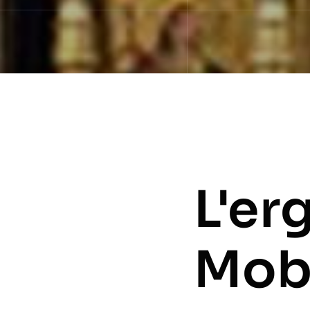
L'er
Mobi