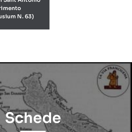
Di Sant’Antonio
erimento
usium N. 63)
Schede