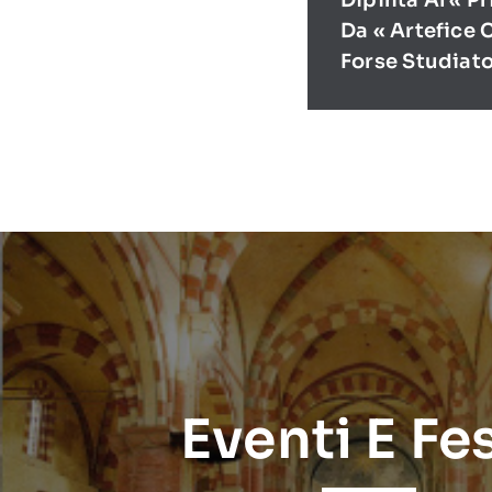
Dipinta Al « P
Da « Artefice 
Forse Studiat
Eventi E Fe