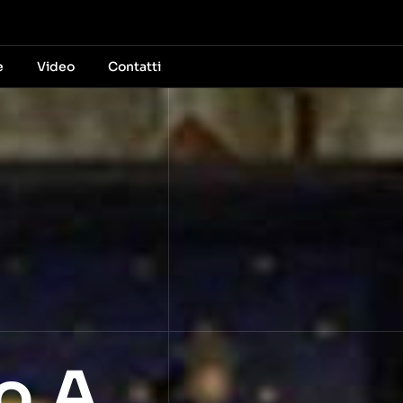
e
Video
Contatti
o A