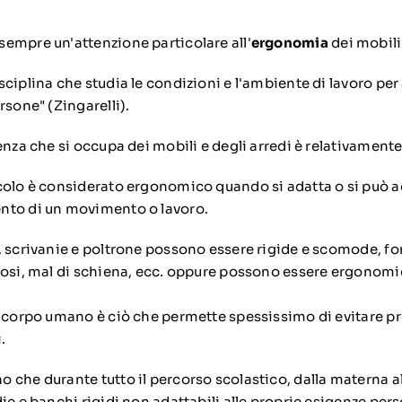
sempre un'attenzione particolare all'
ergonomia
dei mobili
ciplina che studia le condizioni e l'ambiente di lavoro per 
rsone" (Zingarelli).
enza che si occupa dei mobili e degli arredi è relativament
colo è considerato ergonomico quando si adatta o si può a
nto di un movimento o lavoro.
,
scrivanie
e poltrone possono essere rigide e scomode, fo
iosi, mal di schiena, ecc. oppure possono essere ergonomic
l corpo umano è ciò che permette spessissimo di evitare pr
.
che durante tutto il percorso scolastico, dalla materna al
ie e banchi rigidi non adattabili alle proprie esigenze pers