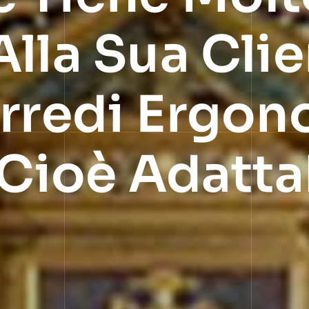
lla Sua Clie
Arredi Ergon
 Cioè Adattab