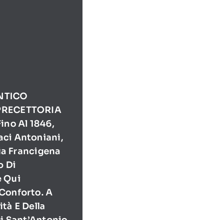
NTICO
PRECETTORIA
ino Al 1846,
ci Antoniani,
Via Francigena
o Di
e Qui
Conforto. A
tà E Della