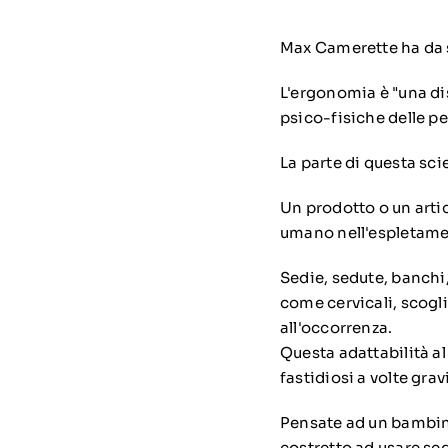
Max Camerette
ha da 
L'ergonomia è "una dis
psico-fisiche delle pe
La parte di questa sci
Un prodotto o un arti
umano nell'espletame
Sedie, sedute, banchi
come cervicali, scogl
all'occorrenza.
Questa adattabilità a
fastidiosi a volte gravi
Pensate ad un bambino 
costretto ad usare sed