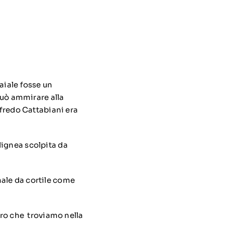
aiale fosse un
 può ammirare alla
lfredo Cattabiani era
lignea scolpita da
male da cortile come
aro che troviamo nella