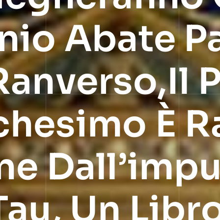
nio Abate P
anverso,il P
hesimo È Ra
ne Dall’imp
au, Un Libro