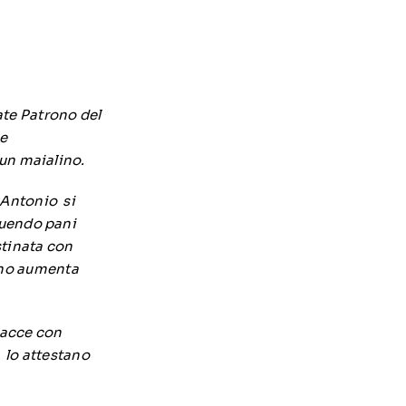
te Patrono del
ne
 un maialino.
 Antonio si
buendo pani
stinata con
ono aumenta
cacce con
 lo attestano