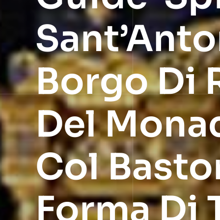
Sant’Anto
Borgo Di R
Del Monac
Col Basto
Forma Di T