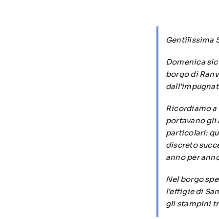
Gentilissima S
Domenica sicu
borgo di Ranv
dall’impugnatu
Ricordiamo a R
portavano gli 
particolari: q
discreto succ
anno per anno
Nel borgo spe
l’effigie di S
gli stampini t