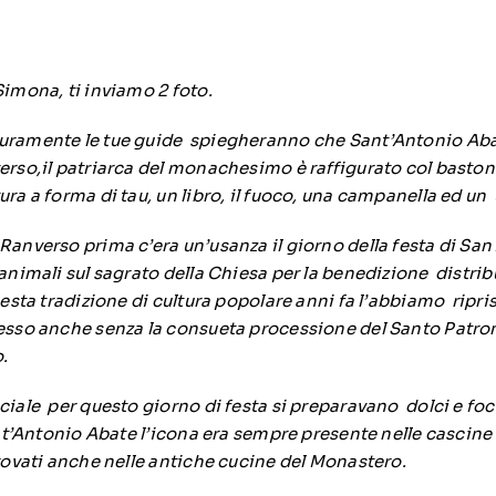
imona, ti inviamo 2 foto.
ramente le tue guide spiegheranno che Sant’Antonio Aba
erso,il patriarca del monachesimo è raffigurato col basto
ra a forma di tau, un libro, il fuoco, una campanella ed un
anverso prima c’era un’usanza il giorno della festa di San
animali sul sagrato della Chiesa per la benedizione distri
uesta tradizione di cultura popolare anni fa l’abbiamo ripri
esso anche senza la consueta processione del Santo Patr
.
ciale per questo giorno di festa si preparavano dolci e fo
ant’Antonio Abate l’icona era sempre presente nelle cascine
rovati anche nelle antiche cucine del Monastero.