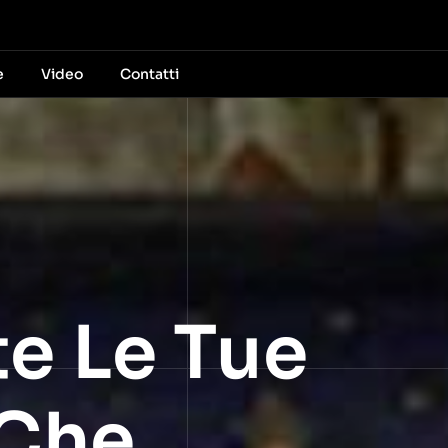
e
Video
Contatti
e Le Tue
 Che