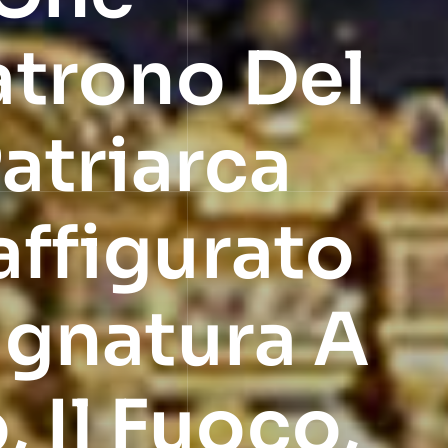
atrono Del
atriarca
ffigurato
ugnatura A
, Il Fuoco,