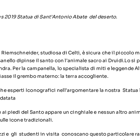
 2019 Statua di Sant’Antonio Abate del deserto.
Riemschneider, studiosa di Celti, è sicura che il piccolo m
sanello dipinse il santo con l’animale sacro ai Druidi.Lo si
ndra. Per la campanella, lo specialista di miti e leggende A
asse il grembo materno: la terra accogliente.
e esperti Iconografici nell’argomentare la nostra Statua 
 datata
ai piedi del Santo appare un cinghiale e nessun altro ani
lle icone tradizionali.
i e gli studenti in visita conoscano questo particolare r