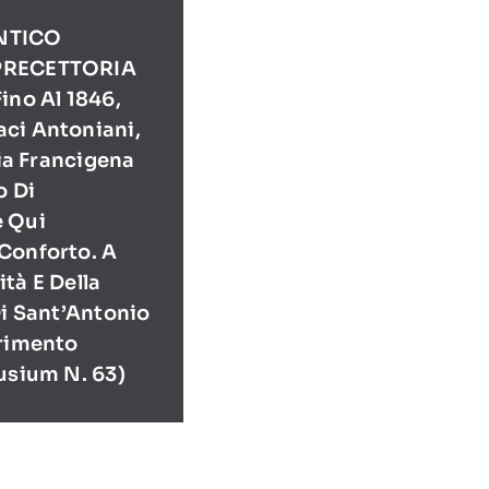
NTICO
PRECETTORIA
ino Al 1846,
ci Antoniani,
Via Francigena
o Di
e Qui
Conforto. A
tà E Della
Di Sant’Antonio
erimento
usium N. 63)