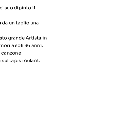
l suo dipinto il
a da un taglio una
sto grande Artista in
morì a soli 36 anni.
a canzone
sul tapis roulant.