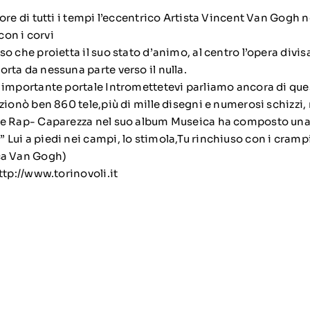
tore di tutti i tempi l’eccentrico Artista Vincent Van Gogh ne
on i corvi
so che proietta il suo stato d’animo, al centro l’opera divis
rta da nessuna parte verso il nulla.
o importante portale Intromettetevi parliamo ancora di que
ezionò ben 860 tele,più di mille disegni e numerosi schizzi, 
nte Rap- Caparezza nel suo album Museica ha composto un
Lui a piedi nei campi, lo stimola,Tu rinchiuso con i crampi 
ica Van Gogh)
ttp://www.torinovoli.it