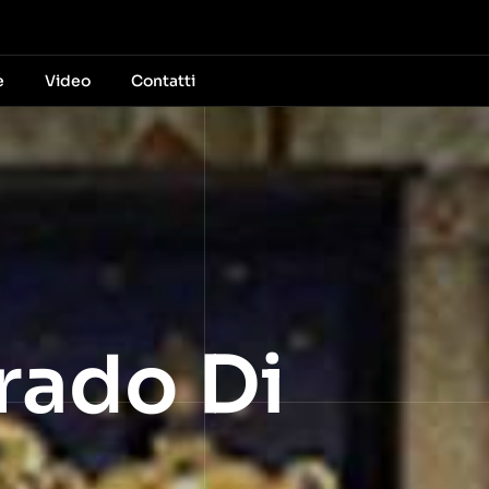
e
Video
Contatti
rado Di