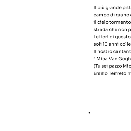
Il più grande pit
campo di grano c
il cielo tormento
strada che non po
Lettori di quest
soli 10 anni coll
Il nostro canta
” Mica Van Gogh” 
(Tu sei pazzo M
Ersilio Teifreto
h