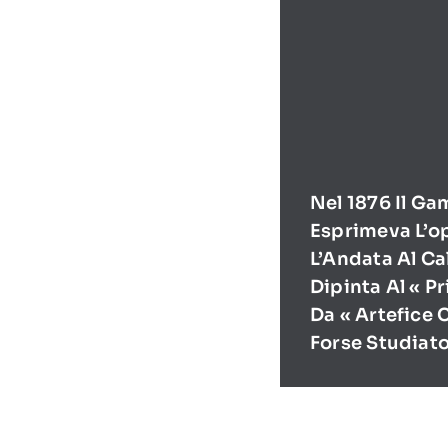
Nel 1876 Il Ga
Esprimeva L’o
L’Andata Al Ca
Dipinta Al « P
Da « Artefice 
Forse Studiat