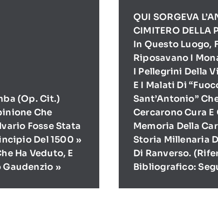
QUI SORGEVA L’A
CIMITERO DELLA 
In Questo Luogo, F
Riposavano I Mona
I Pellegrini Della 
E I Malati Di “Fuoc
mba (op. Cit.)
Sant’Antonio” Ch
pinione Che
Cercarono Cura E 
lvario Fosse Stata
Memoria Della Cari
rincipio Del 1500 »
Storia Millenaria 
Che Ha Veduto, E
Di Ranverso. (Rif
o Gaudenzio »
Bibliografico: Seg