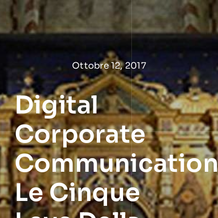
Salta
al
contenuto
Ottobre 12, 2017
Digital
Corporate
Communication
Le Cinque