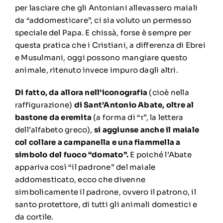
per lasciare che gli Antoniani allevassero maiali
da “addomesticare”, ci sia voluto un permesso
speciale del Papa. E chissà, forse è sempre per
questa pratica che i Cristiani, a differenza di Ebrei
e Musulmani, oggi possono mangiare questo
animale, ritenuto invece impuro dagli altri.
Di fatto, da allora nell’iconografia
(cioè nella
raffigurazione)
di Sant’Antonio Abate, oltre al
bastone da eremita
(a forma di “τ”, la lettera
dell’alfabeto greco),
si aggiunse anche il maiale
col collare a campanella e una fiammella a
simbolo del fuoco “domato”.
E poiché l’Abate
appariva così “il padrone” del maiale
addomesticato, ecco che divenne
simbolicamente il padrone, ovvero il patrono, il
santo protettore, di tutti gli animali domestici e
da cortile.