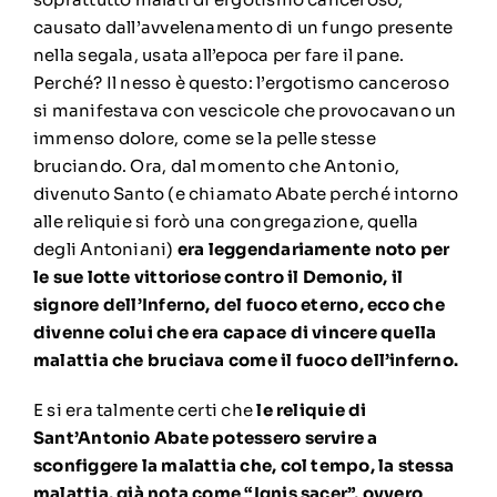
causato dall’avvelenamento di un fungo presente
nella segala, usata all’epoca per fare il pane.
Perché? Il nesso è questo: l’ergotismo canceroso
si manifestava con vescicole che provocavano un
immenso dolore, come se la pelle stesse
bruciando. Ora, dal momento che Antonio,
divenuto Santo (e chiamato Abate perché intorno
alle reliquie si forò una congregazione, quella
degli Antoniani)
era leggendariamente noto per
le sue lotte vittoriose contro il Demonio, il
signore dell’Inferno, del fuoco eterno, ecco che
divenne colui che era capace di vincere quella
malattia che bruciava come il fuoco dell’inferno.
E si era talmente certi che
le reliquie di
Sant’Antonio Abate potessero servire a
sconfiggere la malattia che, col tempo, la stessa
malattia, già nota come “Ignis sacer”, ovvero