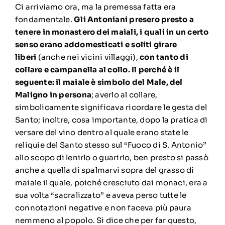
Ci arriviamo ora, ma la premessa fatta era
fondamentale.
Gli Antoniani presero presto a
tenere in monastero dei maiali, i quali in un certo
senso erano addomesticati e soliti girare
liberi
(anche nei vicini villaggi),
con tanto di
collare e campanella al collo. Il perché è il
seguente: il maiale è simbolo del Male, del
Maligno in persona
; averlo al collare,
simbolicamente significava ricordare le gesta del
Santo; inoltre, cosa importante, dopo la pratica di
versare del vino dentro al quale erano state le
reliquie del Santo stesso sul “Fuoco di S. Antonio”
allo scopo di lenirlo o guarirlo, ben presto si passò
anche a quella di spalmarvi sopra del grasso di
maiale il quale, poiché cresciuto dai monaci, era a
sua volta “sacralizzato” e aveva perso tutte le
connotazioni negative e non faceva più paura
nemmeno al popolo. Si dice che per far questo,