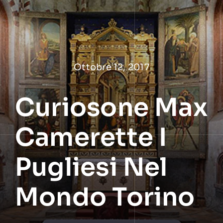
Salta
al
contenuto
Ottobre 12, 2017
Curiosone Max
Camerette I
Pugliesi Nel
Mondo Torino