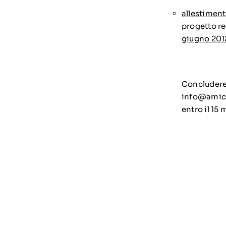
allestimen
progetto re
giugno 201
Concluderem
info@amici
entro il 15 