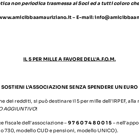
ica non periodica trasmessa ai Soci ed a tutti coloro che
/www.amicibbaamauriziano.it –
E-mail:
info@amicibbaama
IL 5 PER MILLE A FAVORE DELL'A.F.O.M.
SOSTIENI L'ASSOCIAZIONE SENZA SPENDERE UN EURO
e dei redditi, si può destinare il 5 per mille dell'IRPEF, all
O AGGIUNTIVO
!
ce fiscale dell'associazione –
9 7 6 0 7 4 8 0 0 1 5
– nell'appo
lo 730, modello CUD e pensioni, modello UNICO).