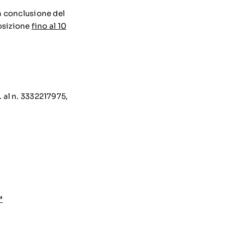
 a conclusione del
posizione
fino al 10
. al n. 3332217975,
”