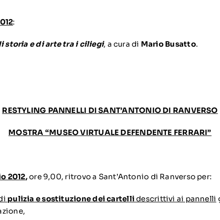
2012
:
 storia e di arte tra i ciliegi
, a cura di
Mario Busatto
.
RESTYLING PANNELLI DI SANT’ANTONIO DI RANVERSO
MOSTRA “MUSEO VIRTUALE DEFENDENTE FERRARI”
io 2012
,
ore 9,00, ritrovo a Sant’Antonio di Ranverso per:
di
pulizia e sostituzione dei cartelli
descrittivi ai pannelli
g
azione,