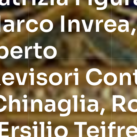
arco Invrea,
berto
evisori Cont
Chinaglia, 
Ersilio Teifr