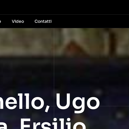
e
Video
Contatti
nello, Ugo
, Ersilio