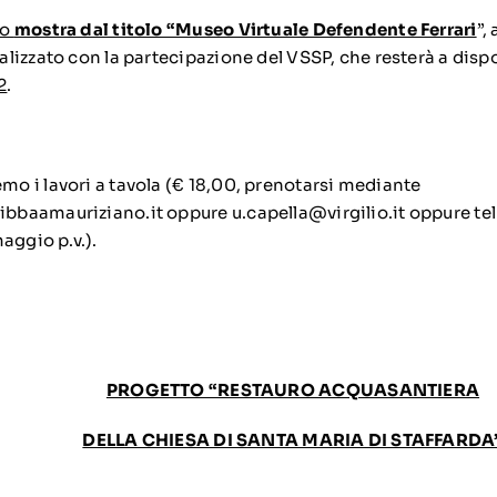
to
mostra dal titolo “Museo Virtuale Defendente Ferrari
”,
alizzato con la partecipazione del VSSP, che resterà a dis
2
.
o i lavori a tavola (€ 18,00, prenotarsi mediante
bbaamauriziano.it
oppure
u.capella@virgilio.it
oppure tel
maggio p.v.).
PROGETTO “RESTAURO ACQUASANTIERA
DELLA CHIESA DI SANTA MARIA DI STAFFARDA