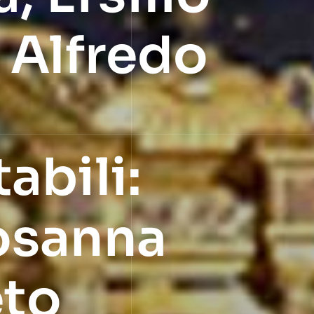
 Alfredo
abili:
Rosanna
eto