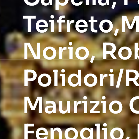
Teifreto,M
Norio, Ro
Polidori/R
Maurizio 
Fenoglio, 