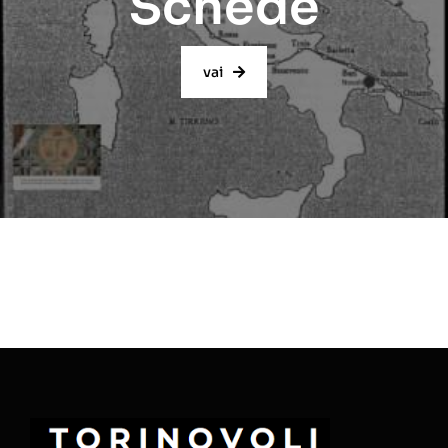
Schede
vai