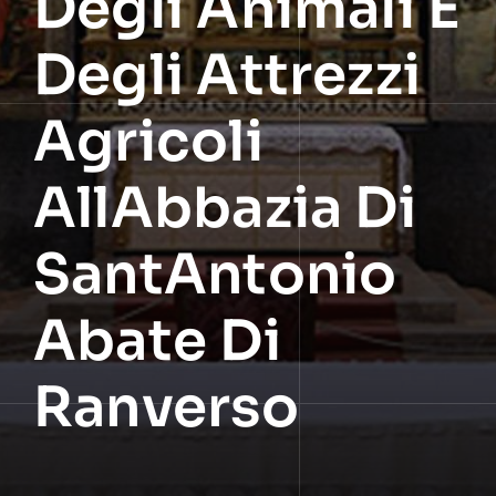
Degli Animali E
Degli Attrezzi
Agricoli
AllAbbazia Di
SantAntonio
Abate Di
Ranverso