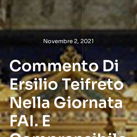
Salta
al
contenuto
Novembre 2, 2021
Commento Di
Ersilio Teifreto
Nella Giornata
FAI. E