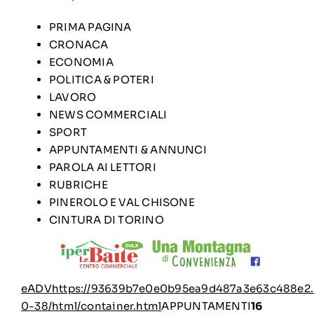
PRIMA PAGINA
CRONACA
ECONOMIA
POLITICA & POTERI
LAVORO
NEWS COMMERCIALI
SPORT
APPUNTAMENTI & ANNUNCI
PAROLA AI LETTORI
RUBRICHE
PINEROLO E VAL CHISONE
CINTURA DI TORINO
eADV
https://93639b7e0e0b95ea9d487a3e63c488e2.s
0-38/html/container.html
APPUNTAMENTI
16