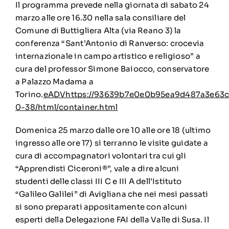
Il programma prevede nella giornata di sabato 24
marzo alle ore 16.30 nella sala consiliare del
Comune di Buttigliera Alta (via Reano 3) la
conferenza “Sant’Antonio di Ranverso: crocevia
internazionale in campo artistico e religioso” a
cura del professor Simone Baiocco, conservatore
a Palazzo Madama a
Torino.
eADV
https://93639b7e0e0b95ea9d487a3e63c4
0-38/html/container.html
Domenica 25 marzo dalle ore 10 alle ore 18 (ultimo
ingresso alle ore 17) si terranno le visite guidate a
cura di accompagnatori volontari tra cui gli
“Apprendisti Ciceroni®”, vale a dire alcuni
studenti delle classi III C e III A dell’Istituto
“Galileo Galilei” di Avigliana che nei mesi passati
si sono preparati appositamente con alcuni
esperti della Delegazione FAI della Valle di Susa. Il