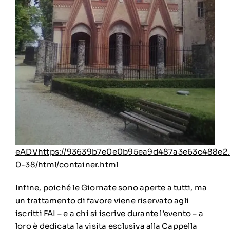
eADV
https://93639b7e0e0b95ea9d487a3e63c488e2.s
0-38/html/container.html
Infine, poiché le Giornate sono aperte a tutti, ma
un trattamento di favore viene riservato agli
iscritti FAI – e a chi si iscrive durante l’evento – a
loro è dedicata la visita esclusiva alla Cappella