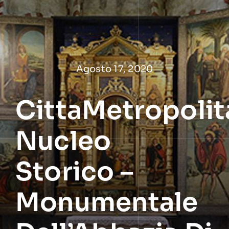
Salta
al
contenuto
Agosto 17, 2020
CittaMetropolit
Nucleo
Storico –
Monumentale