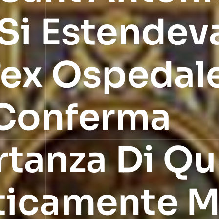
Si Estendeva
’ex Ospedale
 Conferma
rtanza Di Q
ticamente M