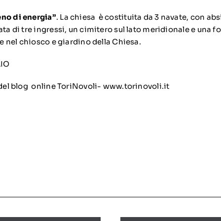
eno di energia”
. La chiesa è costituita da 3 navate, con abs
a di tre ingressi, un cimitero sul lato meridionale e una fon
ile nel chiosco e giardino della Chiesa.
IO
 del blog online ToriNovoli- www.torinovoli.it