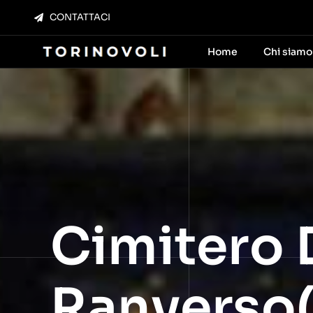
Salta
CONTATTACI
al
contenuto
Home
Chi siamo
Cimitero 
Ranverso