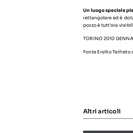
Un l
uogo speciale pi
rettangolare ed è dotat
pozzo è tutt’ora visib
TORINO 2010 GENNA
Fonte Ersilio Teifreto
Altri articoli