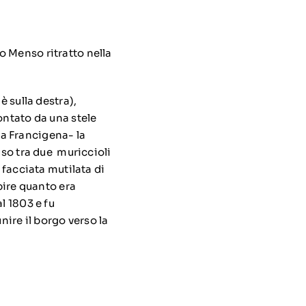
o Menso ritratto nella
è sulla destra),
ontato da una stele
a Francigena- la
uso tra due muriccioli
 facciata mutilata di
pire quanto era
l 1803 e fu
nire il borgo verso la