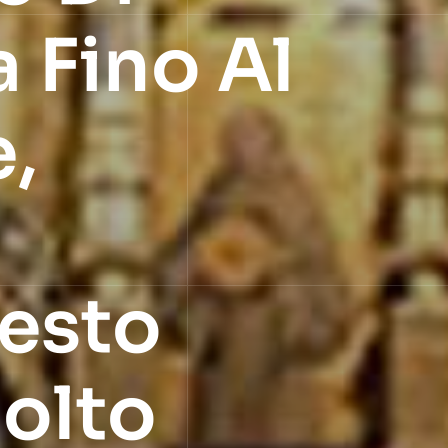
 Fino Al
,
uesto
olto