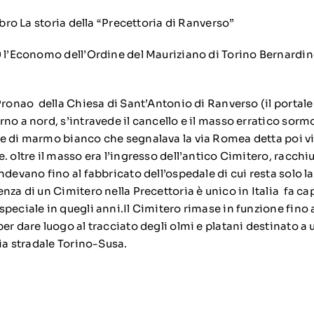
ibro La storia della “Precettoria di Ranverso”
0 l’Economo dell’Ordine del Mauriziano di Torino Bernardin
Pronao della Chiesa di Sant’Antonio di Ranverso (il portale 
no a nord, s’intravede il cancello e il masso erratico sorm
e di marmo bianco che segnalava la via Romea detta poi vi
. oltre il masso era l’ingresso dell’antico Cimitero, racchi
ndevano fino al fabbricato dell’ospedale di cui resta solo la
nza di un Cimitero nella Precettoria è unico in Italia fa ca
peciale in quegli anni.Il Cimitero rimase in funzione fino a
er dare luogo al tracciato degli olmi e platani destinato a u
ria stradale Torino-Susa.