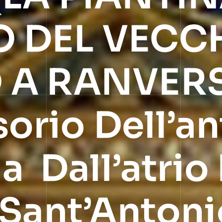
O DEL VECC
 A RANVERS
rio Dell’an
a Dall’atrio
 Sant’Antoni