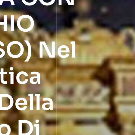
HIO
O) Nel
tica
 Della
o Di