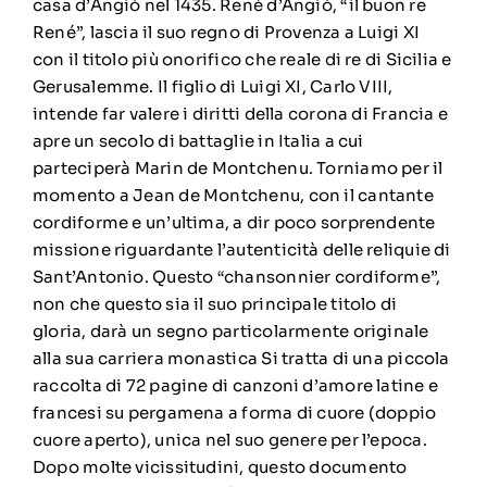
casa d’Angiò nel 1435. René d’Angiò, “il buon re
René”, lascia il suo regno di Provenza a Luigi XI
con il titolo più onorifico che reale di re di Sicilia e
Gerusalemme. Il figlio di Luigi XI, Carlo VIII,
intende far valere i diritti della corona di Francia e
apre un secolo di battaglie in Italia a cui
parteciperà Marin de Montchenu. Torniamo per il
momento a Jean de Montchenu, con il cantante
cordiforme e un’ultima, a dir poco sorprendente
missione riguardante l’autenticità delle reliquie di
Sant’Antonio. Questo “chansonnier cordiforme”,
non che questo sia il suo principale titolo di
gloria, darà un segno particolarmente originale
alla sua carriera monastica Si tratta di una piccola
raccolta di 72 pagine di canzoni d’amore latine e
francesi su pergamena a forma di cuore (doppio
cuore aperto), unica nel suo genere per l’epoca.
Dopo molte vicissitudini, questo documento