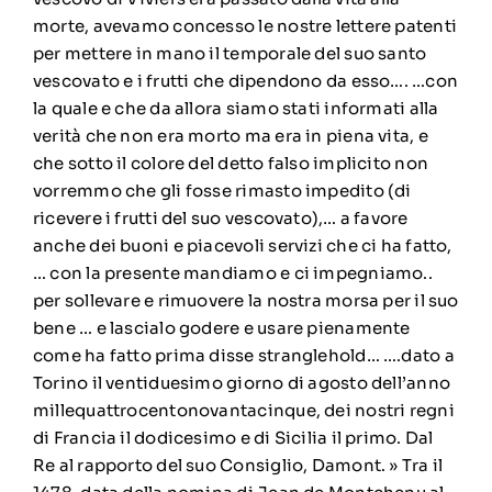
morte, avevamo concesso le nostre lettere patenti
per mettere in mano il temporale del suo santo
vescovato e i frutti che dipendono da esso…. …con
la quale e che da allora siamo stati informati alla
verità che non era morto ma era in piena vita, e
che sotto il colore del detto falso implicito non
vorremmo che gli fosse rimasto impedito (di
ricevere i frutti del suo vescovato),… a favore
anche dei buoni e piacevoli servizi che ci ha fatto,
… con la presente mandiamo e ci impegniamo..
per sollevare e rimuovere la nostra morsa per il suo
bene … e lascialo godere e usare pienamente
come ha fatto prima disse stranglehold… ….dato a
Torino il ventiduesimo giorno di agosto dell’anno
millequattrocentonovantacinque, dei nostri regni
di Francia il dodicesimo e di Sicilia il primo. Dal
Re al rapporto del suo Consiglio, Damont. » Tra il