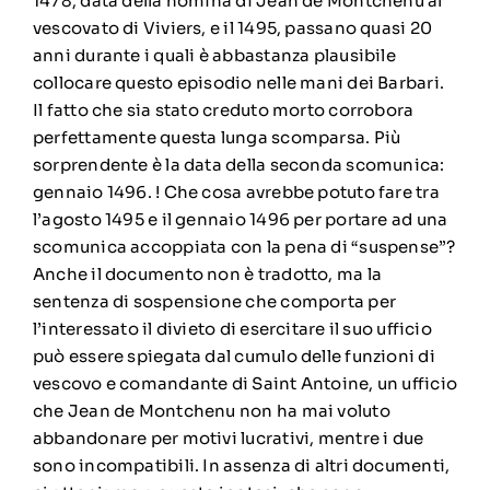
1478, data della nomina di Jean de Montchenu al
vescovato di Viviers, e il 1495, passano quasi 20
anni durante i quali è abbastanza plausibile
collocare questo episodio nelle mani dei Barbari.
Il fatto che sia stato creduto morto corrobora
perfettamente questa lunga scomparsa. Più
sorprendente è la data della seconda scomunica:
gennaio 1496. ! Che cosa avrebbe potuto fare tra
l’agosto 1495 e il gennaio 1496 per portare ad una
scomunica accoppiata con la pena di “suspense”?
Anche il documento non è tradotto, ma la
sentenza di sospensione che comporta per
l’interessato il divieto di esercitare il suo ufficio
può essere spiegata dal cumulo delle funzioni di
vescovo e comandante di Saint Antoine, un ufficio
che Jean de Montchenu non ha mai voluto
abbandonare per motivi lucrativi, mentre i due
sono incompatibili. In assenza di altri documenti,