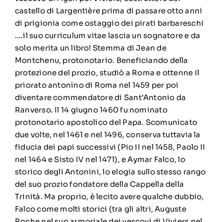
castello di Largentière prima di passare otto anni
di prigionia come ostaggio dei pirati barbareschi
….il suo curriculum vitae lascia un sognatore e da
solo merita un libro! Stemma di Jean de
Montchenu, protonotario. Beneficiando della
protezione del prozio, studiò a Roma e ottenne il
priorato antonino di Roma nel 1459 per poi
diventare commendatore di Sant’Antonio da
Ranverso. Il 14 giugno 1460 fu nominato
protonotario apostolico del Papa. Scomunicato
due volte, nel 1461 e nel 1496, conserva tuttavia la
fiducia dei papi successivi (Pio II nel 1458, Paolo II
nel 1464 e Sisto IV nel 1471), e Aymar Falco, lo
storico degli Antonini, lo elogia sullo stesso rango
del suo prozio fondatore della Cappella della
Trinità. Ma proprio, è lecito avere qualche dubbio,
Falco come molti storici (tra gli altri, Auguste
Roche nel suo armoriale dei vescovi di Viviers nel