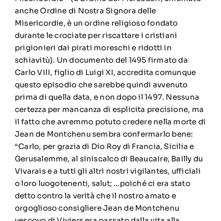
anche Ordine di Nostra Signora delle
Misericordie, è un ordine religioso fondato
durante le crociate per riscattare i cristiani
prigionieri dai pirati moreschi e ridotti in
schiavitù). Un documento del 1495 firmato da
Carlo VIII, figlio di Luigi XI, accredita comunque
questo episodio che sarebbe quindi avvenuto
prima di quella data, e non dopo il 1497. Nessuna
certezza per mancanza di esplicita precisione, ma
il fatto che avremmo potuto credere nella morte di
Jean de Montchenu sembra confermarlo bene:
“Carlo, per grazia di Dio Roy di Francia, Sicilia e
Gerusalemme, al siniscalco di Beaucaire, Bailly du
Vivarais e a tutti gli altri nostri vigilantes, ufficiali
o loro luogotenenti, salut; …poiché ci era stato
detto contro la verità che il nostro amato e
orgoglioso consigliere Jean de Montchenu
vescovo di Viviers era passato dalla vita alla