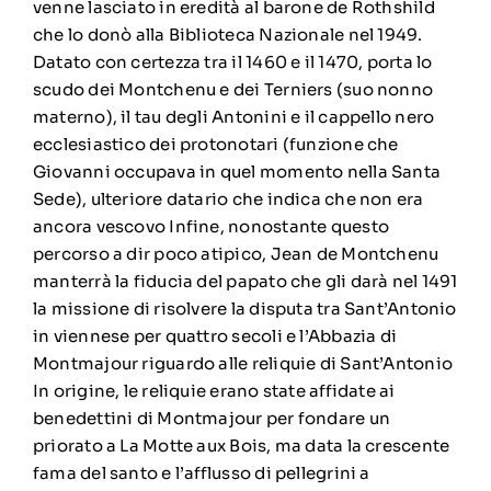
venne lasciato in eredità al barone de Rothshild
che lo donò alla Biblioteca Nazionale nel 1949.
Datato con certezza tra il 1460 e il 1470, porta lo
scudo dei Montchenu e dei Terniers (suo nonno
materno), il tau degli Antonini e il cappello nero
ecclesiastico dei protonotari (funzione che
Giovanni occupava in quel momento nella Santa
Sede), ulteriore datario che indica che non era
ancora vescovo Infine, nonostante questo
percorso a dir poco atipico, Jean de Montchenu
manterrà la fiducia del papato che gli darà nel 1491
la missione di risolvere la disputa tra Sant’Antonio
in viennese per quattro secoli e l’Abbazia di
Montmajour riguardo alle reliquie di Sant’Antonio
In origine, le reliquie erano state affidate ai
benedettini di Montmajour per fondare un
priorato a La Motte aux Bois, ma data la crescente
fama del santo e l’afflusso di pellegrini a