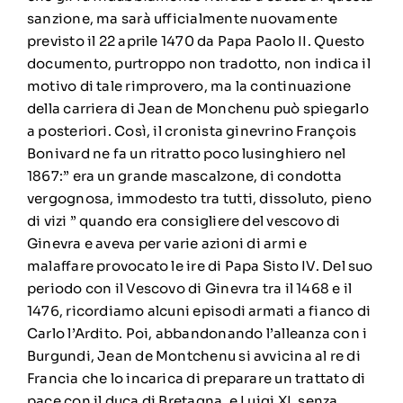
sanzione, ma sarà ufficialmente nuovamente
previsto il 22 aprile 1470 da Papa Paolo II. Questo
documento, purtroppo non tradotto, non indica il
motivo di tale rimprovero, ma la continuazione
della carriera di Jean de Monchenu può spiegarlo
a posteriori. Così, il cronista ginevrino François
Bonivard ne fa un ritratto poco lusinghiero nel
1867:” era un grande mascalzone, di condotta
vergognosa, immodesto tra tutti, dissoluto, pieno
di vizi ” quando era consigliere del vescovo di
Ginevra e aveva per varie azioni di armi e
malaffare provocato le ire di Papa Sisto IV. Del suo
periodo con il Vescovo di Ginevra tra il 1468 e il
1476, ricordiamo alcuni episodi armati a fianco di
Carlo l’Ardito. Poi, abbandonando l’alleanza con i
Burgundi, Jean de Montchenu si avvicina al re di
Francia che lo incarica di preparare un trattato di
pace con il duca di Bretagna, e Luigi XI, senza