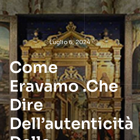
Salta
al
contenuto
Luglio 6, 2024
Come
Eravamo .Che
Dire
Dell’autenticità