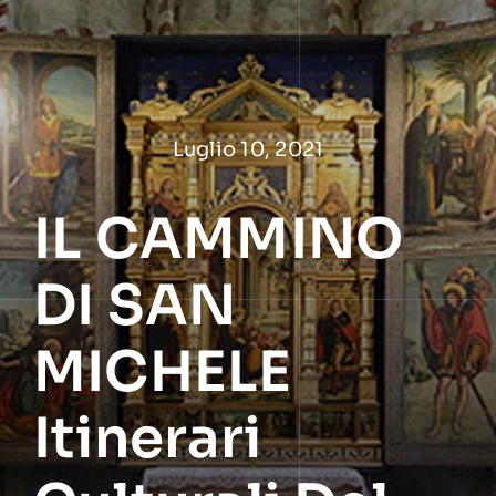
Salta
al
contenuto
Luglio 10, 2021
IL CAMMINO
DI SAN
MICHELE
Itinerari