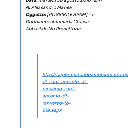
Data:
martedì 30 agosto 2016 12:41
A:
Alessandro Manea
Oggetto:
[POSSIBILE SPAM] – I:
Dobbiamo chiamarla Chiesa
Abbaziale No Precettoria
http://faiperme.fondoambiente.it/prec
di-sant-antonio-di-
ranverso-sant-
antonio-di-
ranverso-to-
819.aspx