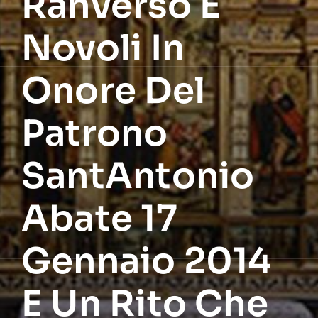
Ranverso E
Novoli In
Onore Del
Patrono
SantAntonio
Abate 17
Gennaio 2014
E Un Rito Che