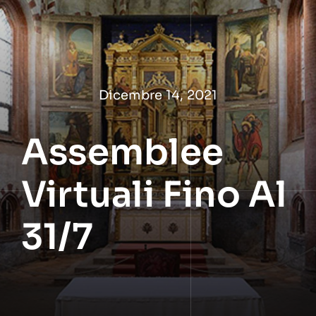
Salta
al
contenuto
Dicembre 14, 2021
Assemblee
Virtuali Fino Al
31/7