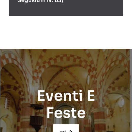
Segusium N. 63)
Eventi E
Feste
vai