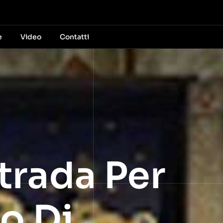
e
Video
Contatti
trada Per
o Di