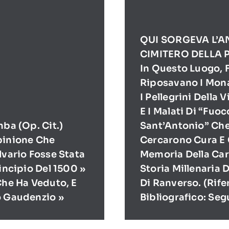
QUI SORGEVA L’A
CIMITERO DELLA 
In Questo Luogo, F
Riposavano I Mona
I Pellegrini Della 
E I Malati Di “Fuoc
mba (op. Cit.)
Sant’Antonio” Ch
pinione Che
Cercarono Cura E 
lvario Fosse Stata
Memoria Della Cari
rincipio Del 1500 »
Storia Millenaria 
Che Ha Veduto, E
Di Ranverso. (Rif
o Gaudenzio »
Bibliografico: Seg