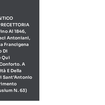
NTICO
PRECETTORIA
ino Al 1846,
ci Antoniani,
Via Francigena
o Di
e Qui
Conforto. A
tà E Della
Di Sant’Antonio
erimento
usium N. 63)