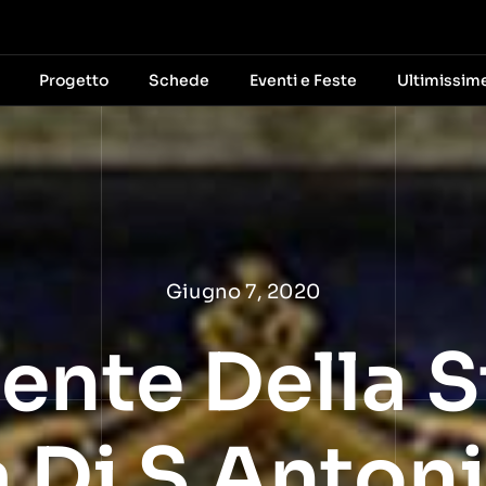
Progetto
Schede
Eventi e Feste
Ultimissim
Giugno 7, 2020
ente Della S
 Di S Antoni