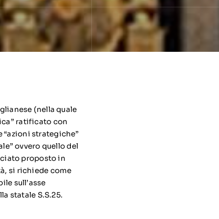
iglianese (nella quale
ica” ratificato con
 “azioni strategiche”
rale” ovvero quello del
cciato proposto in
tà, si richiede come
ile sull’asse
la statale S.S.25.