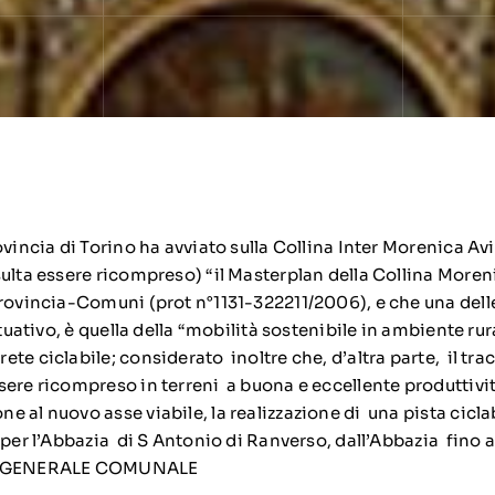
ovincia di Torino ha avviato sulla Collina Inter Morenica Av
ulta essere ricompreso) “il Masterplan della Collina Moren
Provincia-Comuni (prot n°1131-322211/2006), e che una delle
ttuativo, è quella della “mobilità sostenibile in ambiente ru
te ciclabile; considerato inoltre che, d’altra parte, il tra
sere ricompreso in terreni a buona e eccellente produttivi
 al nuovo asse viabile, la realizzazione di una pista ciclab
 per l’Abbazia di S Antonio di Ranverso, dall’Abbazia fino al
 GENERALE COMUNALE