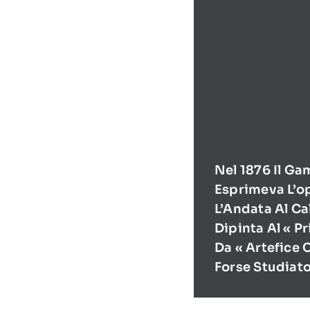
Nel 1876 Il Ga
Esprimeva L’o
L’Andata Al Ca
Dipinta Al « P
Da « Artefice 
Forse Studiat