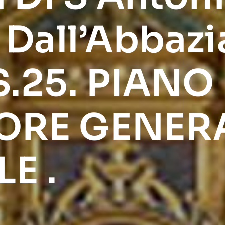
Dall’Abbazia
.S.25. PIANO
ORE GENER
E .