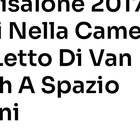
isalone 201
i Nella Cam
Letto Di Van
h A Spazio
ni