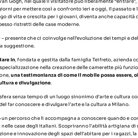
an Gogh, nel quale il visitatore può liberamente “entrare”, 
iorni per mettere così a confronto ieri e oggi, il passato e 
go di vita e crescita per i giovani, diventa anche capacità d
 spesso ristretti delle case moderne.
 presente che ci coinvolge nell’evoluzione dei tempi e dell
ara suggestione.
dare In
, fondata e gestita dalla famiglia Teifreto, azienda c
pecializzazione nella creazione delle camerette più funziona
lone,
una testimonianza di come il mobile possa essere, o
ultura e divulgazione
.
osfera senza tempo di un luogo sinonimo d’arte e cultura c
el far conoscere e divulgare l’arte e la cultura a Milano.
no un percorso che li accompagna a conoscere quando e co
 nelle case degli italiani. Scopriranno l’abilità artigiana di
ione e innovazione degli spazi dell’abitare per i ragazzi, l