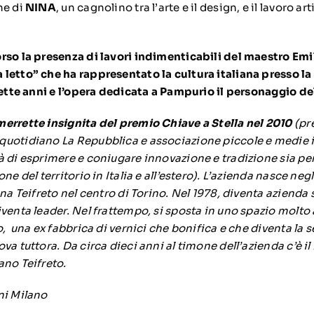
ne di
NINA
, un cagnolino tra l’arte e il design, e il lavoro art
rso la presenza di lavori indimenticabili del maestro Emil
letto” che ha rappresentato la cultura italiana presso la
sette anni e l’opera dedicata a Pampurio il personaggio del
errette insignita del premio Chiave a Stella nel 2010
(pr
uotidiano La Repubblica e associazione piccole e medie i
à di esprimere e coniugare innovazione e tradizione sia per
ne del territorio in Italia e all’estero). L’azienda nasce neg
ina Teifreto nel centro di Torino. Nel 1978, diventa azienda 
iventa leader. Nel frattempo, si sposta in uno spazio molto
o, una ex fabbrica di vernici che bonifica e che diventa la s
va tuttora. Da circa dieci anni al timone dell’azienda c’è il 
ano Teifreto.
ni Milano