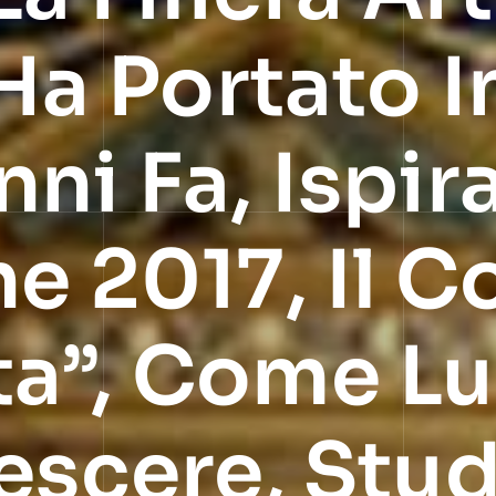
Ha Portato In
ni Fa, Ispir
e 2017, Il C
ta”, Come L
escere, Stud