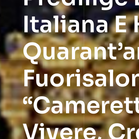
Italiana E 
Quarant’an
Fuorisalon
“cameret
Vivere, Cr