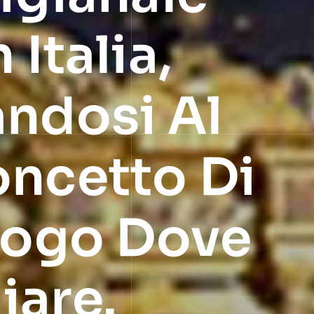
 Italia,
andosi Al
oncetto Di
uogo Dove
iare.