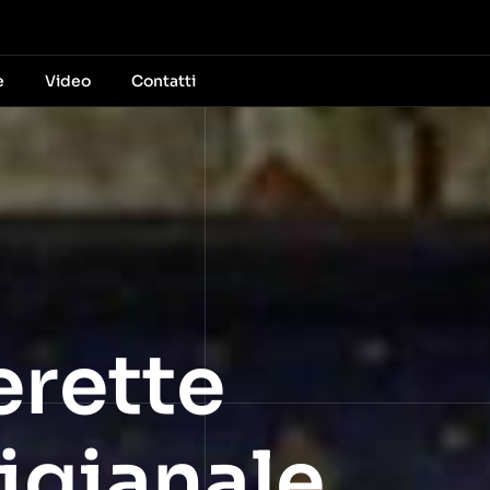
e
Video
Contatti
erette
tigianale