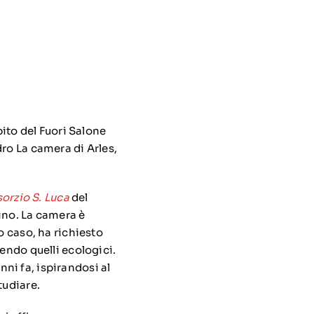
bito del Fuori Salone
ro La camera di Arles,
orzio S. Luca
del
ino. La camera è
o caso, ha richiesto
gendo quelli ecologici.
anni fa, ispirandosi al
tudiare.