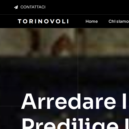
Salta
CONTATTACI
al
contenuto
Home
Chi siamo
Arredare 
Predilige 