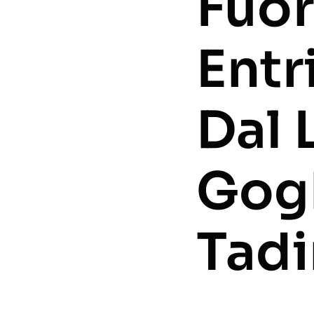
Fuor
Entr
Dal 
Gog
Tadi