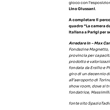
gioco con l’esposizio
Lino Giussani
.
A completare il perco
quadro “La camera da 
Italiana a Parigi per 
Arredare In – Max Cam
Fondazine Magnetto, q
provincia per capacit
prodotto e valorizzazio
fondata da Ersilio e P
giro di un decennio d
all’aeroporto di Torin
show room, dove si tro
fondatrice, Massimili
fonte sito SpazioTadi