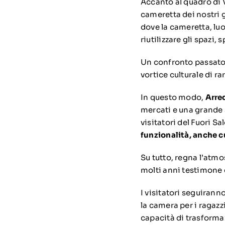
Accanto al quadro di V
cameretta dei nostri g
dove la cameretta, luo
riutilizzare gli spazi,
Un confronto passato –
vortice culturale di r
In questo modo,
Arre
mercati e una grande s
visitatori del Fuori Sa
funzionalità, anche c
Su tutto, regna l’atm
molti anni testimone d
I visitatori seguiran
la camera per i ragazzi
capacità di trasformaz