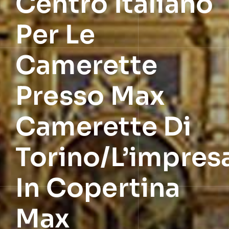
Centro Italiano
Per Le
Camerette
Presso Max
Camerette Di
Torino/L’impres
In Copertina
Max