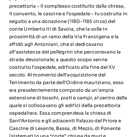
precettoria – il complesso costituito dalla chiesa,
il convento, le cascine e l’ospedale – fu costruita in
seguito a una donazione (1180-1185 circa) del
conte Umberto III di Savoia, che la volle in
prossimità di un ramo della Via Francigena e la
affidò agli Antoniani, che si dedicavano
all’assistenza dei pellegrini che percorrevano la
strada devozionale; a questo scopo venne
costruito l’ospedale, edificato alla fine del XV
secolo. Al momento dell’acquisizione del
Tenimento da parte dell’Ordine mauriziano, esso
era prevalentemente composto da un’ampia
estensione di boschi, prati e campi, al centro della
quale si collocavano gli edifici della precettoria
ospedaliera. Essa comprendeva la chiesa di
Sant’Antonio e gli adiacenti Palazzo del Priore e
Cascine di Levante, Bassa, di Mezzo, di Ponente
(sistemati in una “corte” chiusa da muri e