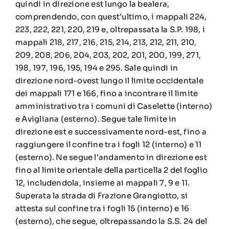
quindi in direzione est lungo la bealera,
comprendendo, con quest’ultimo, i mappali 224,
223, 222, 221, 220, 219 e, oltrepassata la S.P. 198, i
mappali 218, 217, 216, 215, 214, 213, 212, 211, 210,
209, 208, 206, 204, 203, 202, 201, 200, 199, 271,
198, 197, 196, 195, 194 e 295. Sale quindi in
direzione nord-ovest lungo il limite occidentale
dei mappali 171 e 166, fino a incontrare il limite
amministrativo tra i comuni di Caselette (interno)
e Avigliana (esterno). Segue tale limite in
direzione est e successivamente nord-est, fino a
raggiungere il confine tra i fogli 12 (interno) e 11
(esterno). Ne segue l’andamento in direzione est
fino al limite orientale della particella 2 del foglio
12, includendola, insieme ai mappali 7, 9 e 11.
Superata la strada di Frazione Grangiotto, si
attesta sul confine tra i fogli 15 (interno) e 16
(esterno), che segue, oltrepassando la S.S. 24 del