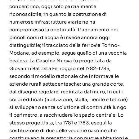
concentrico, oggi solo parzialmente
riconoscibile, in quanto la costruzione di
numerose infrastrutture viarie ne ha
compromesso la continuità. L’andamento dei
piccoli corsi d’acqua è invece ancora oggi
distinguibile; il tracciato della ferrovia Torino-
Modane, ad esempio, segue quello di una vecchia
bealera. La Cascina Nuova fu progettata da
Giovanni Battista Ferroggio nel 1782-1785,
secondo il modello razionale che informava le
aziende rurali settecentesche: una grande corte,
dal disegno regolare, recintata dal muro, in cui i
corpi edificati (abitazione, stalla, fienile e tettoie)
si sviluppano senza soluzione di continuità lungo
il perimetro, a racchiudere lo spazio centrale. Lo
stesso progettista, tra 1781 e 1783, eseguì la
sostituzione di due delle vecchie cascine che
costituivano la precettoria con nuove abitazioni e,