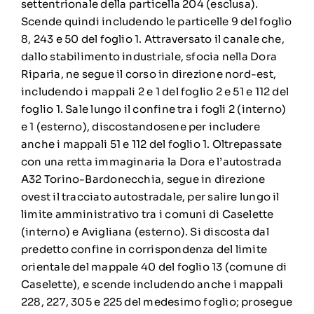
settentrionale della particella 204 (esclusa).
Scende quindi includendo le particelle 9 del foglio
8, 243 e 50 del foglio 1. Attraversato il canale che,
dallo stabilimento industriale, sfocia nella Dora
Riparia, ne segue il corso in direzione nord-est,
includendo i mappali 2 e 1 del foglio 2 e 51 e 112 del
foglio 1. Sale lungo il confine tra i fogli 2 (interno)
e 1 (esterno), discostandosene per includere
anche i mappali 51 e 112 del foglio 1. Oltrepassate
con una retta immaginaria la Dora e l’autostrada
A32 Torino-Bardonecchia, segue in direzione
ovest il tracciato autostradale, per salire lungo il
limite amministrativo tra i comuni di Caselette
(interno) e Avigliana (esterno). Si discosta dal
predetto confine in corrispondenza del limite
orientale del mappale 40 del foglio 13 (comune di
Caselette), e scende includendo anche i mappali
228, 227, 305 e 225 del medesimo foglio; prosegue