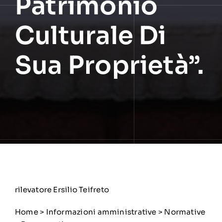
Patrimonio
Culturale Di
Sua Proprietà”.
rilevatore Ersilio Teifreto
Home
>
Informazioni amministrative
> Normative