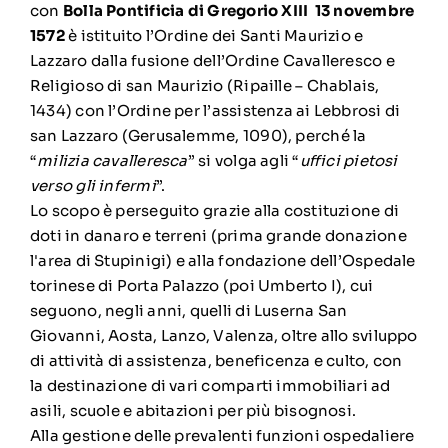
con
Bolla Pontificia di Gregorio XIII 13 novembre
1572
è istituito l’Ordine dei Santi Maurizio e
Lazzaro dalla fusione dell’Ordine Cavalleresco e
Religioso di san Maurizio (Ripaille – Chablais,
1434) con l’Ordine per l’assistenza ai Lebbrosi di
san Lazzaro (Gerusalemme, 1090), perché la
“
milizia cavalleresca
” si volga agli “
uffici pietosi
verso gli infermi
”.
Lo scopo è perseguito grazie alla costituzione di
doti in danaro e terreni (prima grande donazione
l'area di Stupinigi) e alla fondazione dell’Ospedale
torinese di Porta Palazzo (poi Umberto I), cui
seguono, negli anni, quelli di Luserna San
Giovanni, Aosta, Lanzo, Valenza, oltre allo sviluppo
di attività di assistenza, beneficenza e culto, con
la destinazione di vari comparti immobiliari ad
asili, scuole e abitazioni per più bisognosi.
Alla gestione delle prevalenti funzioni ospedaliere