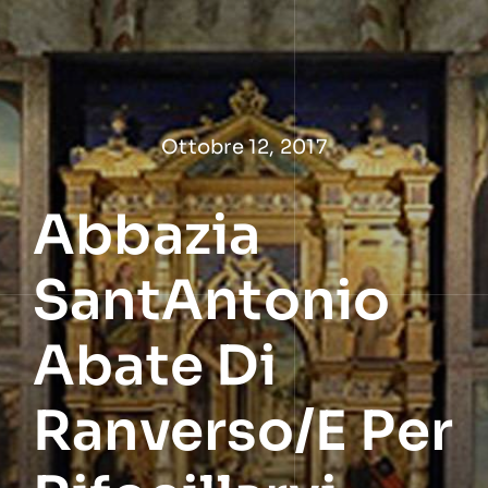
Salta
al
contenuto
Ottobre 12, 2017
Abbazia
SantAntonio
Abate Di
Ranverso/E Per