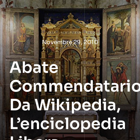
Salta
al
contenuto
Novembre 29, 2010
Abate
Commendatari
Da Wikipedia,
L’enciclopedia