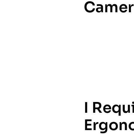
Camere
I Requ
Ergono