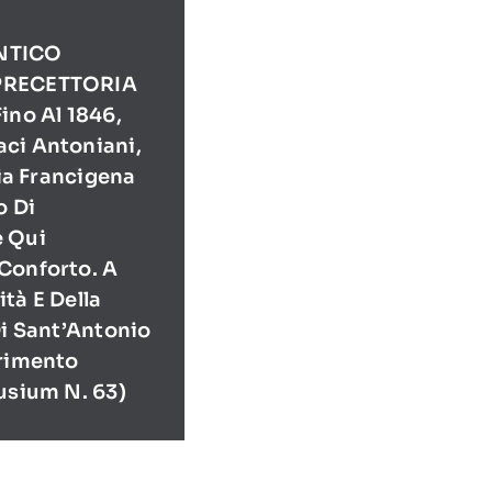
NTICO
PRECETTORIA
ino Al 1846,
ci Antoniani,
Via Francigena
o Di
e Qui
Conforto. A
tà E Della
Di Sant’Antonio
erimento
usium N. 63)