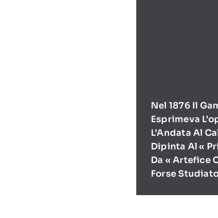
Nel 1876 Il Ga
Esprimeva L’o
L’Andata Al Ca
Dipinta Al « P
Da « Artefice 
Forse Studiat