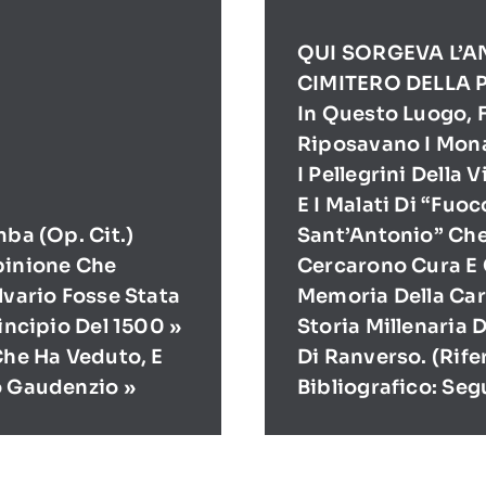
QUI SORGEVA L’A
CIMITERO DELLA 
In Questo Luogo, F
Riposavano I Mona
I Pellegrini Della 
E I Malati Di “Fuoc
mba (op. Cit.)
Sant’Antonio” Ch
pinione Che
Cercarono Cura E 
lvario Fosse Stata
Memoria Della Cari
rincipio Del 1500 »
Storia Millenaria 
Che Ha Veduto, E
Di Ranverso. (Rif
o Gaudenzio »
Bibliografico: Seg