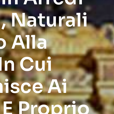
, Naturali
 Alla
In Cui
nisce Ai
 E Proprio