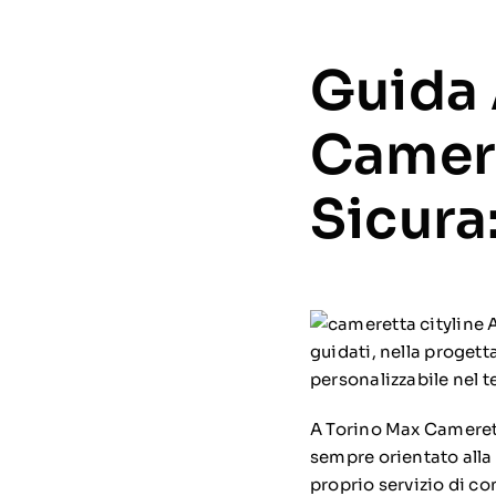
Guida 
Camer
Sicura
A
guidati, nella progett
personalizzabile nel t
A Torino Max Camerett
sempre orientato alla 
proprio servizio di co