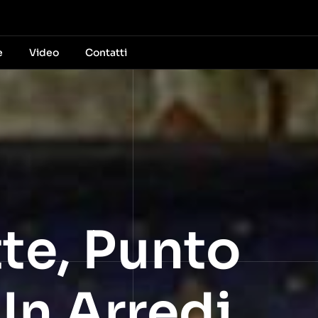
e
Video
Contatti
te, Punto
In Arredi