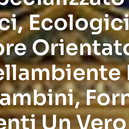
i, Ecologici
re Orientato
ellambiente 
ambini, For
enti Un Vero