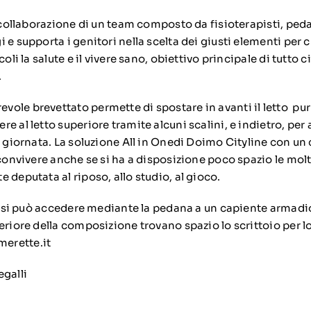
a collaborazione di un team composto da fisioterapisti, peda
 e supporta i genitori nella scelta dei giusti elementi per
coli la salute e il vivere sano, obiettivo principale di tutto 
.
ole brevettato permette di spostare in avanti il letto pur
e al letto superiore tramite alcuni scalini, e indietro, per
a giornata. La soluzione All in Onedi Doimo Cityline con un
 convivere anche se si ha a disposizione poco spazio le molt
 deputata al riposo, allo studio, al gioco.
a, si può accedere mediante la pedana a un capiente armadio
eriore della composizione trovano spazio lo scrittoio per lo 
erette.it
egalli