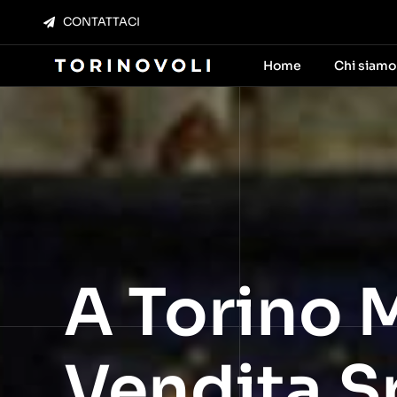
Salta
CONTATTACI
al
contenuto
Home
Chi siamo
A Torino 
Vendita Sp