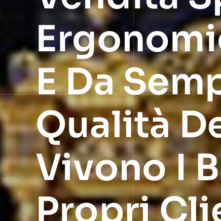
Ergonomic
E Da Semp
Qualità D
Vivono I B
Propri Cli