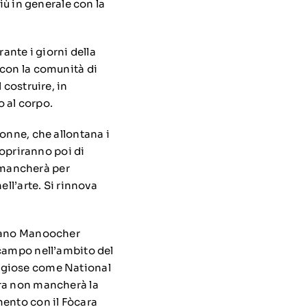
iù in generale con la
ante i giorni della
 con la comunità di
 costruire, in
o al corpo.
donne, che allontana i
copriranno poi di
n mancherà per
ell’arte. Si rinnova
niano Manoocher
 campo nell’ambito del
tigiose come National
ara non mancherà la
mento con il Fòcara