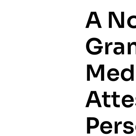
A No
Gran
Medi
Atte
Per