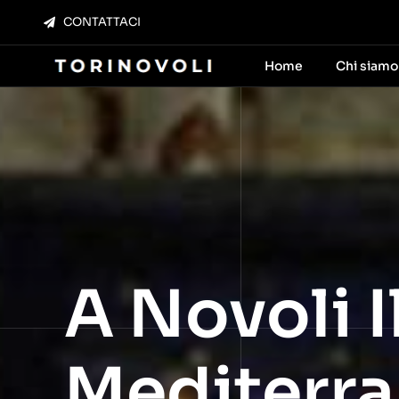
Salta
CONTATTACI
al
contenuto
Home
Chi siamo
A Novoli I
Mediterra