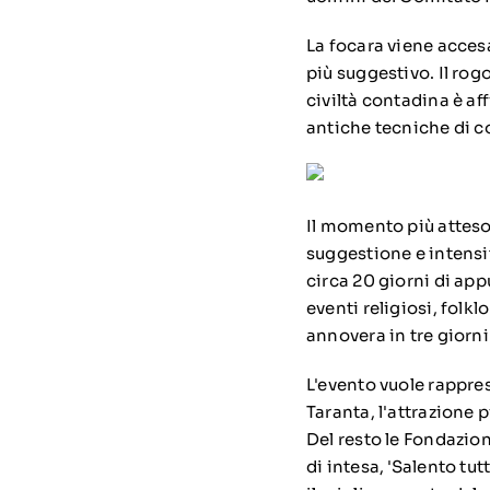
La focara viene accesa
più suggestivo. Il ro
civiltà contadina è a
antiche tecniche di c
Il momento più atteso
suggestione e intensit
circa 20 giorni di app
eventi religiosi, folkl
annovera in tre giorni 
L'evento vuole rappres
Taranta, l'attrazione p
Del resto le Fondazio
di intesa, 'Salento tut