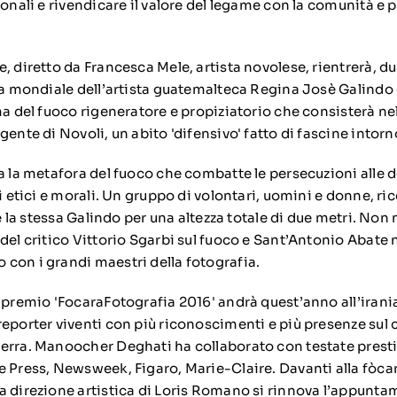
ionali e rivendicare il valore del legame con la comunità e p
, diretto da Francesca Mele, artista novolese, rientrerà, dur
ima mondiale dell’artista guatemalteca Regina Josè Galindo
ma del fuoco rigeneratore e propiziatorio che consisterà nel
gente di Novoli, un abito 'difensivo' fatto di fascine intorn
a la metafora del fuoco che combatte le persecuzioni alle 
zi etici e morali. Un gruppo di volontari, uomini e donne, ri
ite la stessa Galindo per una altezza totale di due metri. No
del critico Vittorio Sgarbi sul fuoco e Sant’Antonio Abate n
con i grandi maestri della fotografia.
l premio 'FocaraFotografia 2016' andrà quest’anno all’ira
reporter viventi con più riconoscimenti e più presenze sul
uerra. Manoocher Deghati ha collaborato con testate pres
e Press, Newsweek, Figaro, Marie-Claire. Davanti alla fòc
a direzione artistica di Loris Romano si rinnova l’appunta