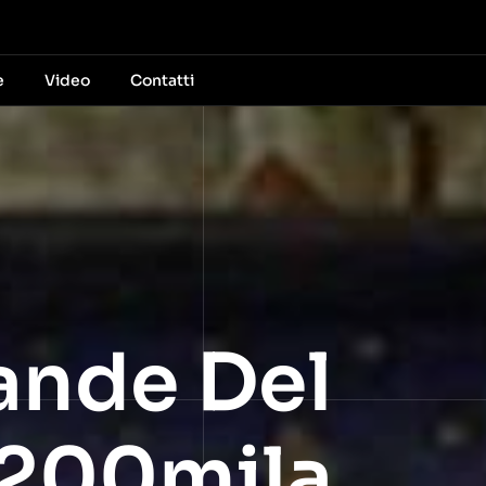
e
Video
Contatti
rande Del
 200mila