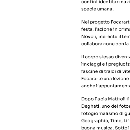
confini identitari naz
specie umana.
Nel progetto Focararte
festa, l’azione in pr
Novoli, inerente il te
collaborazione con la 
Il corpo stesso divent
linciaggi e i pregiudi
fascine di tralci di v
Focararte una lezione 
anche l’appuntamento 
Dopo Paola Mattioli i
Deghati, uno dei foto
fotogiornalismo di g
Geographic, Time, Lif
buona musica. Sotto l