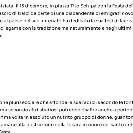
iziata, il 13 dicembre, in piazza Tito Schipa con la Festa del
scio di tralci da parte di una discendente di emigrati novo
he al paese del suo antenato ha dedicato la sua tesi di laure
to legame con la tradizione ma naturalmente è negli ultimi 
.
ione plurisecolare che affonda le sue radici, secondo le fonti
 ma secondo altri studiosi potrebbe risalire anche a period
prima volta in assoluto un nutrito gruppo di donne, guanton
tamane alla costruzione della focara in onore del santo del
Festa.