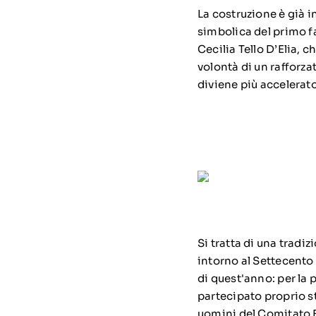
La costruzione è già in
simbolica del primo fa
Cecilia Tello D’Elia, c
volontà di un rafforza
diviene più accelerato
Si tratta di una tradiz
intorno al Settecento
di quest'anno: per la 
partecipato proprio s
uomini del Comitato 