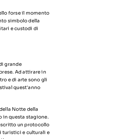
uello forse il momento
nto simbolo della
ari e custodi di
di grande
rese. Ad attirare in
ro e di arte sono gli
festival quest'anno
della Notte della
to in questa stagione.
scritto un protocollo
turistici e culturali e