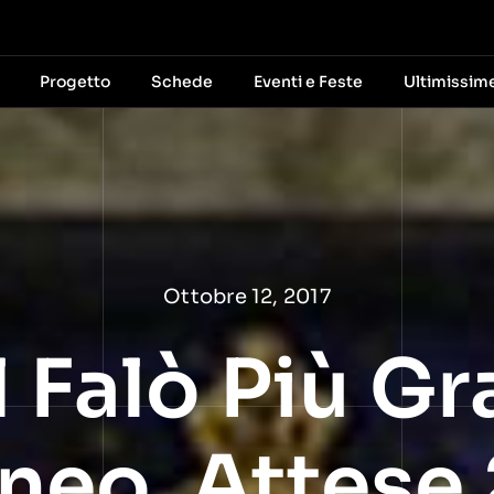
Progetto
Schede
Eventi e Feste
Ultimissim
Ottobre 12, 2017
l Falò Più G
neo, Attese