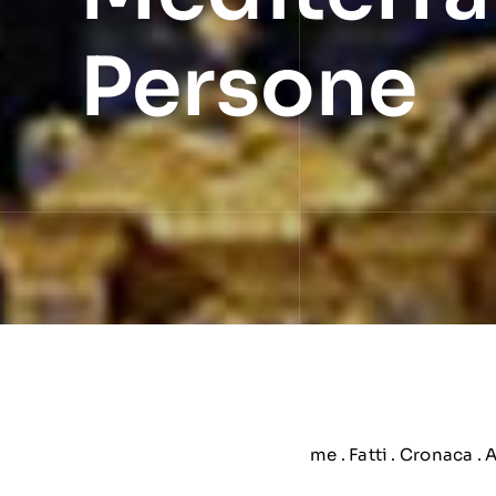
Persone
me
.
Fatti
.
Cronaca
. 