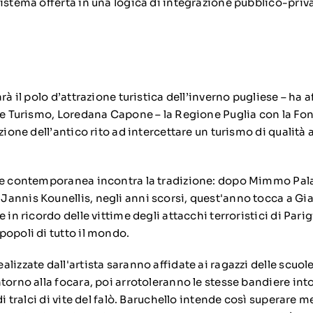
istema offerta in una logica di integrazione pubblico-priva
arà il polo d’attrazione turistica dell’inverno pugliese – ha 
a e Turismo, Loredana Capone – la Regione Puglia con la F
azione dell’antico rito ad intercettare un turismo di qualit
rte contemporanea incontra la tradizione: dopo Mimmo Pal
annis Kounellis, negli anni scorsi, quest'anno tocca a Gi
 in ricordo delle vittime degli attacchi terroristici di Parig
popoli di tutto il mondo.
izzate dall'artista saranno affidate ai ragazzi delle scuole i
torno alla focara, poi arrotoleranno le stesse bandiere intor
 di tralci di vite del falò. Baruchello intende così superare