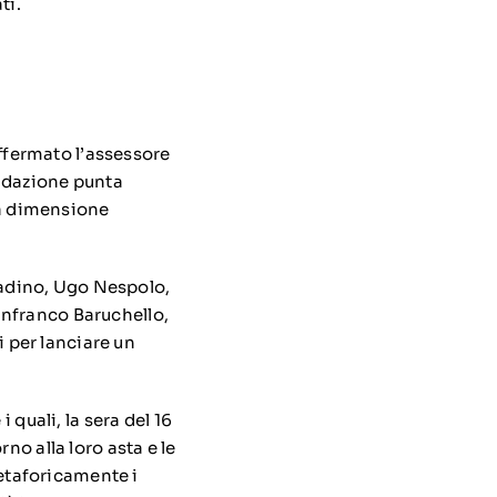
ti.
affermato l’assessore
ondazione punta
à a dimensione
adino, Ugo Nespolo,
anfranco Baruchello,
i per lanciare un
 quali, la sera del 16
no alla loro asta e le
 metaforicamente i