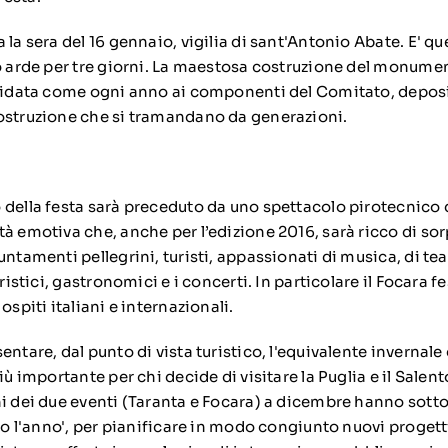
 la sera del 16 gennaio, vigilia di sant'Antonio Abate. E' q
go arde per tre giorni. La maestosa costruzione del monume
ffidata come ogni anno ai componenti del Comitato, deposit
ostruzione che si tramandano da generazioni.
 della festa sarà preceduto da uno spettacolo pirotecnico 
à emotiva che, anche per l’edizione 2016, sarà ricco di sorp
untamenti pellegrini, turisti, appassionati di musica, di teat
oristici, gastronomici e i concerti. In particolare il Focara 
ospiti italiani e internazionali.
entare, dal punto di vista turistico, l'equivalente invernale 
iù importante per chi decide di visitare la Puglia e il Salen
ni dei due eventi (Taranta e Focara) a dicembre hanno sotto
to l'anno', per pianificare in modo congiunto nuovi progetti 