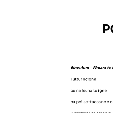
P
Novulum – Fòcara te 
Tuttu incigna
cu na leuna te igne
ca poi se ttaccane e 