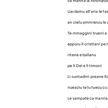
ca manna la ntronatura 
Uardamu all’aria le fa
an cielu ammienzu le s
Te mmaggini trueni e 
eppuru li cristiani pe
ritene e ballanu
pe li Dei e li timoni
Li cuntadini preane S
nuesciu te lu fuecu cu
Le vampate ca manna 