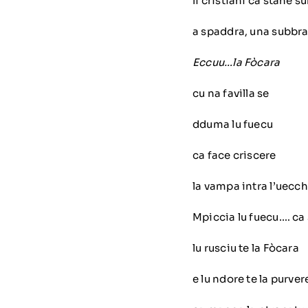
li cristiani ca stane s
a spaddra, una subbra
Eccuu…la Fòcara
cu na favilla se
dduma lu fuecu
ca face criscere
la vampa intra l’uecch
Mpiccia lu fuecu…. ca
lu rusciu te la Fòcara
e lu ndore te la purver