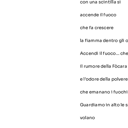
con una scintilla si
accende il fuoco
che fa crescere
la fiamma dentro gli 
Accendi il fuoco… ch
il rumore della Fòcara
e l’odore della polver
che emanano i fuochi
Guardiamo in alto le s
volano