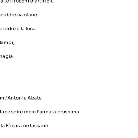
te li fuechi d’artificiu
sciddre ca olane
tiddre e la luna
lampi,
 magia
ant’Antoniu Abate
 face scire meiu l’annata prussima
la Fòcara ne lassane