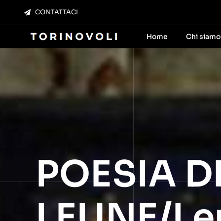
Salta
CONTATTACI
al
contenuto
Home
Chi siamo
POESIA DI
LEUNE/le