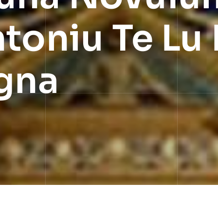
ntoniu Te Lu
igna