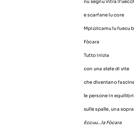
nu segnu intra ll’uecc
e scarfane lu core
Mpizzicamu lu fuecu b
Fòcara
Tutto inizia
con una stele di vite
che diventano fascine
le persone in equilibri
sulle spalle, una sopra 
Eccuu…la Fòcara