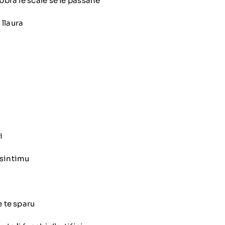
ubbra le scale se le passane
 llaura
i
 sintimu
e te sparu