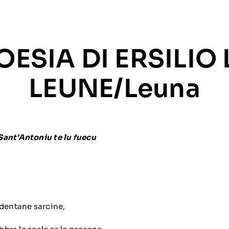
OESIA DI ERSILIO 
LEUNE/leuna
Sant’Antoniu te lu fuecu
ddentane sarcine,