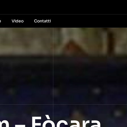
e
Video
Contatti
 – Fòcara