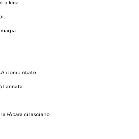
 e la luna
pi,
r magia
S.Antonio Abate
o l’annata
la Fòcara ci lasciano