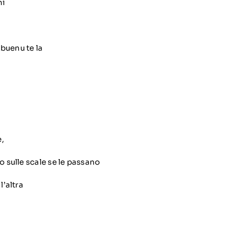
hi
buenu te la
,
o sulle scale se le passano
l’altra