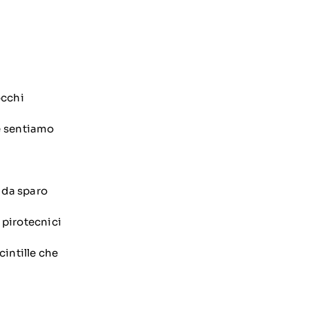
occhi
e sentiamo
e da sparo
 pirotecnici
cintille che