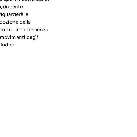
o, docente
riguarderà la
dozione delle
sentirà la conoscenza
ai movimenti degli
 ludici.